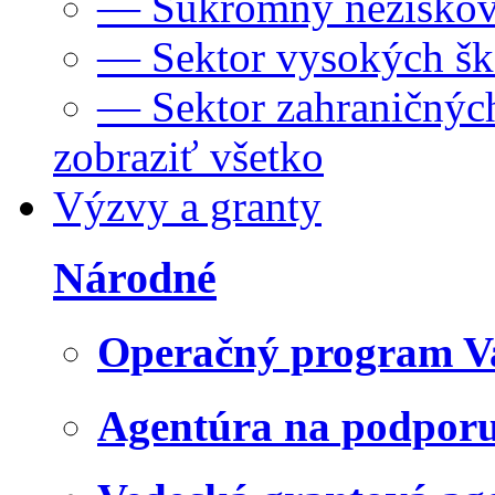
— Súkromný neziskov
— Sektor vysokých šk
— Sektor zahraničných
zobraziť všetko
Výzvy a granty
Národné
Operačný program V
Agentúra na podpor