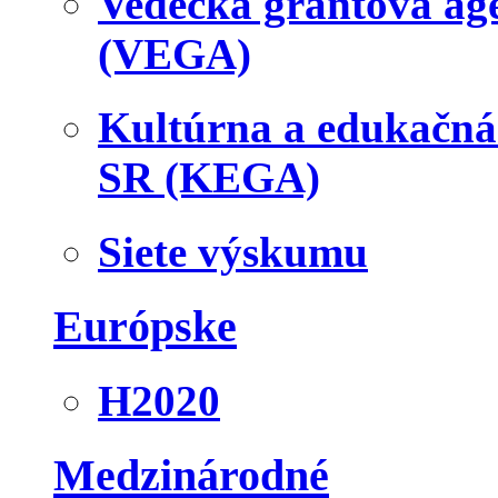
Vedecká grantová a
(VEGA)
Kultúrna a edukačn
SR (KEGA)
Siete výskumu
Európske
H2020
Medzinárodné