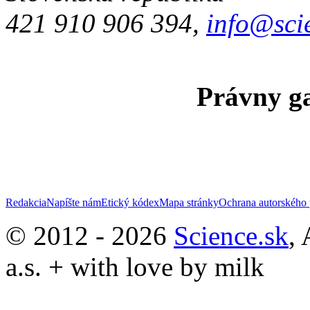
421 910 906 394,
info@sci
Právny ga
Redakcia
Napíšte nám
Etický kódex
Mapa stránky
Ochrana autorského 
© 2012 - 2026
Science.sk
,
a.s. + with love by milk