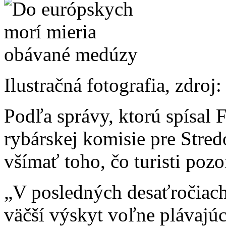
Ilustračná fotografia, zdroj
Podľa správy, ktorú spísal
rybárskej komisie pre Stred
všímať toho, čo turisti pozo
„V posledných desaťročiach
väčší výskyt voľne plávajú