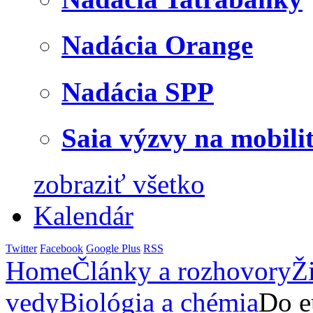
Nadácia Orange
Nadácia SPP
Saia výzvy na mobili
zobraziť všetko
Kalendár
Twitter
Facebook
Google Plus
RSS
Home
Články a rozhovory
Ž
vedy
Biológia a chémia
Do e