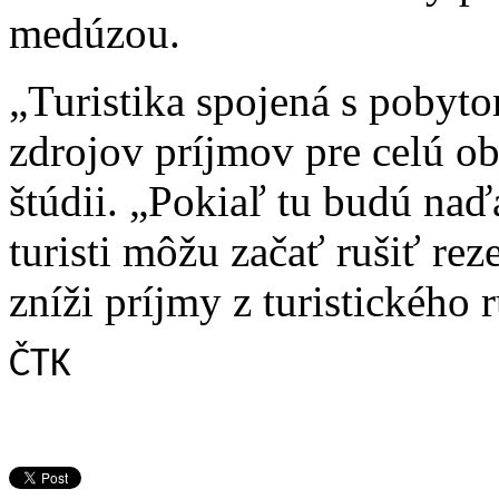
medúzou.
„Turistika spojená s pobyt
zdrojov príjmov pre celú ob
štúdii. „Pokiaľ tu budú naď
turisti môžu začať rušiť rez
zníži príjmy z turistického 
ČTK