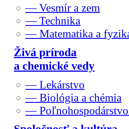
— Vesmír a zem
— Technika
— Matematika a fyzik
Živá príroda
a chemické vedy
— Lekárstvo
— Biológia a chémia
— Poľnohospodárstv
Spoločnosť a kultúra