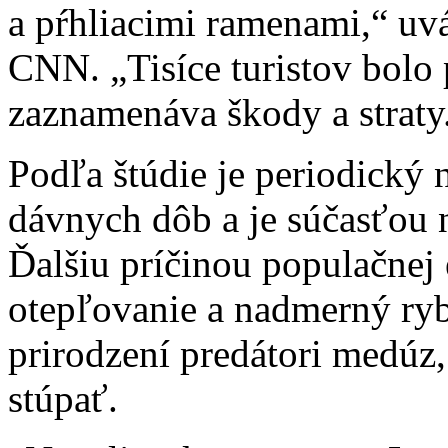
a pŕhliacimi ramenami,“ uvá
CNN. „Tisíce turistov bolo
zaznamenáva škody a straty
Podľa štúdie je periodický
dávnych dôb a je súčasťou
Ďalšiu príčinou populačnej
otepľovanie a nadmerný ryb
prirodzení predátori medúz
stúpať.