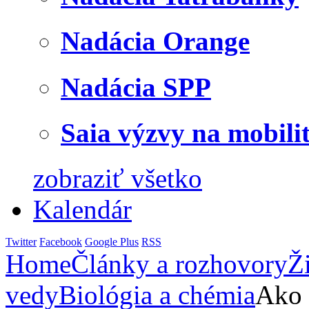
Nadácia Orange
Nadácia SPP
Saia výzvy na mobili
zobraziť všetko
Kalendár
Twitter
Facebook
Google Plus
RSS
Home
Články a rozhovory
Ž
vedy
Biológia a chémia
Ako 