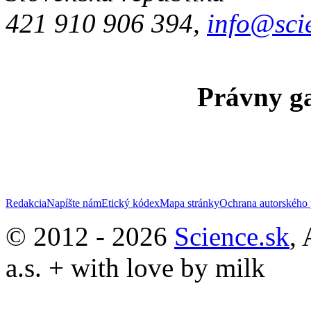
421 910 906 394,
info@sci
Právny ga
Redakcia
Napíšte nám
Etický kódex
Mapa stránky
Ochrana autorského 
© 2012 - 2026
Science.sk
,
a.s. + with love by milk