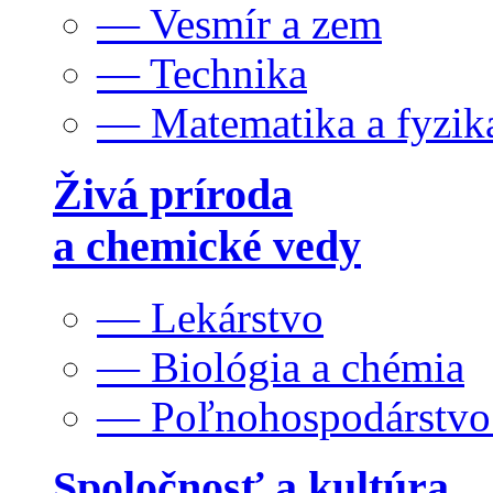
— Vesmír a zem
— Technika
— Matematika a fyzik
Živá príroda
a chemické vedy
— Lekárstvo
— Biológia a chémia
— Poľnohospodárstv
Spoločnosť a kultúra