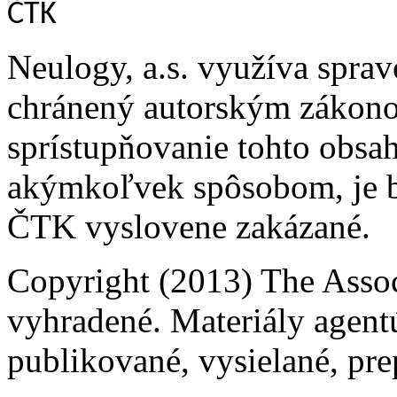
ČTK
Neulogy, a.s. využíva spra
chránený autorským zákonom.
sprístupňovanie tohto obsahu
akýmkoľvek spôsobom, je b
ČTK vyslovene zakázané.
Copyright (2013) The Assoc
vyhradené. Materiály agent
publikované, vysielané, pre