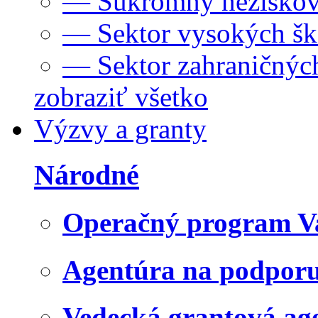
— Súkromný neziskov
— Sektor vysokých šk
— Sektor zahraničných
zobraziť všetko
Výzvy a granty
Národné
Operačný program V
Agentúra na podpor
Vedecká grantová a