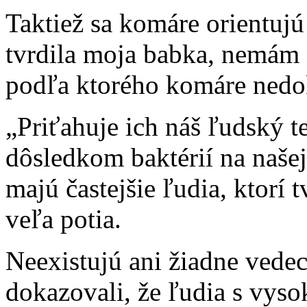
Taktiež sa komáre orientujú
tvrdila moja babka, nemám s
podľa ktorého komáre nedok
„Priťahuje ich náš ľudský t
dôsledkom baktérií na našej
majú častejšie ľudia, ktorí 
veľa potia.
Neexistujú ani žiadne vede
dokazovali, že ľudia s vys