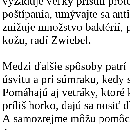
vyžaduje veľký prísun proteí
poštípania, umývajte sa an
znižuje množstvo baktérií, 
kožu, radí Zwiebel.
Medzi ďalšie spôsoby patrí
úsvitu a pri súmraku, kedy 
Pomáhajú aj vetráky, ktoré 
príliš horko, dajú sa nosiť 
A samozrejme môžu pomôcť 