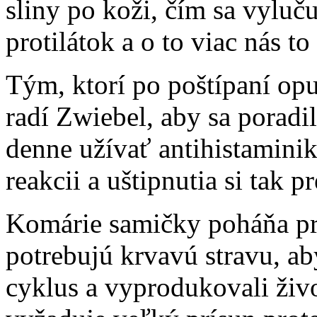
sliny po koži, čím sa vyluč
protilátok a o to viac nás to
Tým, ktorí po poštípaní op
radí Zwiebel, aby sa porad
denne užívať antihistaminik
reakcii a uštipnutia si tak 
Komárie samičky poháňa prí
potrebujú krvavú stravu, a
cyklus a vyprodukovali živo