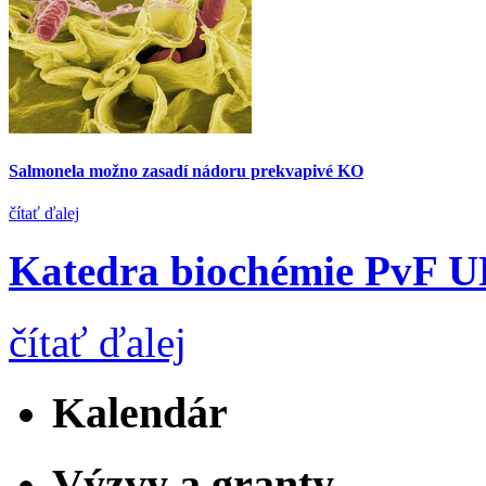
Salmonela možno zasadí nádoru prekvapivé KO
čítať ďalej
Katedra biochémie PvF 
čítať ďalej
Kalendár
Výzvy a granty