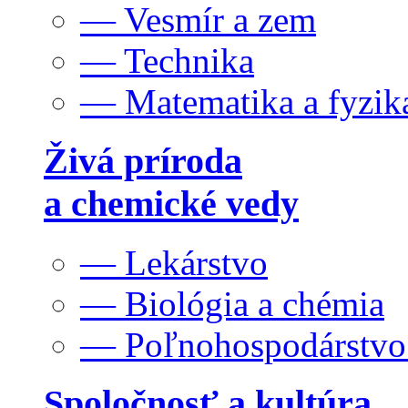
— Vesmír a zem
— Technika
— Matematika a fyzik
Živá príroda
a chemické vedy
— Lekárstvo
— Biológia a chémia
— Poľnohospodárstv
Spoločnosť a kultúra