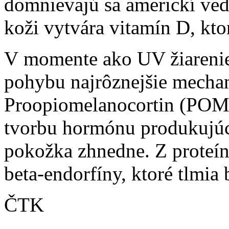
domnievajú sa americkí vedc
koži vytvára vitamín D, ktor
V momente ako UV žiarenie
pohybu najrôznejšie mechan
Proopiomelanocortin (POMC
tvorbu hormónu produkujú
pokožka zhnedne. Z proteí
beta-endorfíny, ktoré tlmia 
ČTK