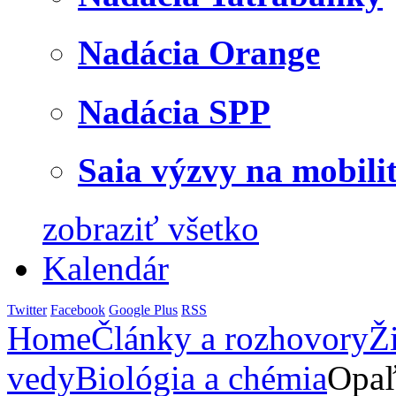
Nadácia Orange
Nadácia SPP
Saia výzvy na mobili
zobraziť všetko
Kalendár
Twitter
Facebook
Google Plus
RSS
Home
Články a rozhovory
Ž
vedy
Biológia a chémia
Opaľ