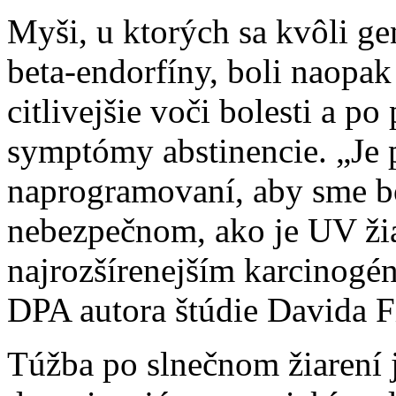
Myši, u ktorých sa kvôli ge
beta-endorfíny, boli naopak
citlivejšie voči bolesti a p
symptómy abstinencie. „Je 
naprogramovaní, aby sme bo
nebezpečnom, ako je UV žiar
najrozšírenejším karcinogén
DPA autora štúdie Davida F
Túžba po slnečnom žiarení 