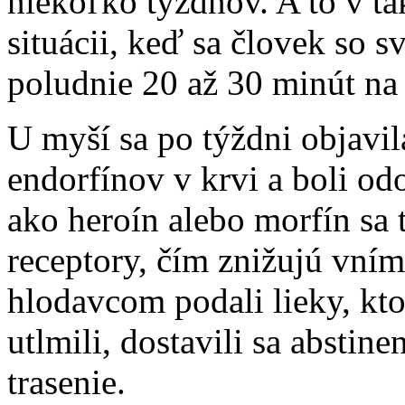
niekoľko týždňov. A to v ta
situácii, keď sa človek so 
poludnie 20 až 30 minút na 
U myší sa po týždni objavil
endorfínov v krvi a boli od
ako heroín alebo morfín sa 
receptory, čím znižujú vní
hlodavcom podali lieky, kt
utlmili, dostavili sa abstin
trasenie.