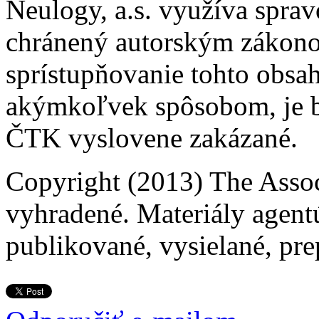
Neulogy, a.s. využíva spra
chránený autorským zákonom.
sprístupňovanie tohto obsahu
akýmkoľvek spôsobom, je b
ČTK vyslovene zakázané.
Copyright (2013) The Assoc
vyhradené. Materiály agent
publikované, vysielané, pre