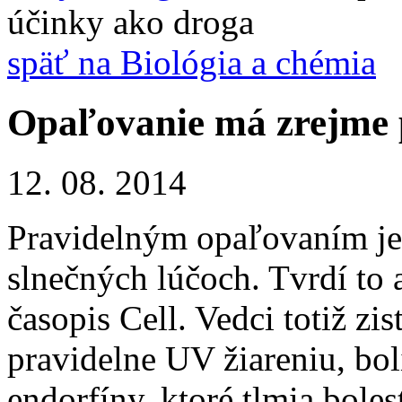
účinky ako droga
späť na Biológia a chémia
Opaľovanie má zrejme 
12. 08. 2014
Pravidelným opaľovaním je 
slnečných lúčoch. Tvrdí to a
časopis Cell. Vedci totiž zi
pravidelne UV žiareniu, bo
endorfíny, ktoré tlmia bole