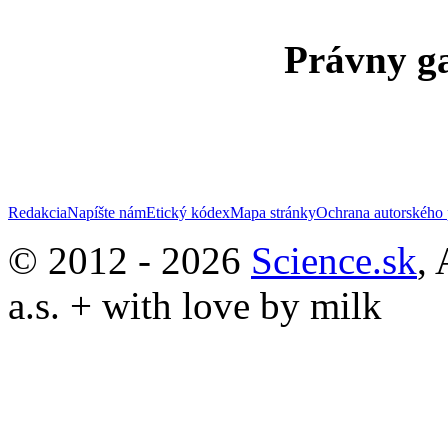
Právny ga
Redakcia
Napíšte nám
Etický kódex
Mapa stránky
Ochrana autorského 
© 2012 - 2026
Science.sk
,
a.s. + with love by milk