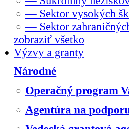
— Súkromný neziskov
— Sektor vysokých šk
— Sektor zahraničných
zobraziť všetko
Výzvy a granty
Národné
Operačný program V
Agentúra na podpor
Vedecká grantová a