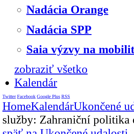
Nadácia Orange
Nadácia SPP
Saia výzvy na mobili
zobraziť všetko
Kalendár
Twitter
Facebook
Google Plus
RSS
Home
Kalendár
Ukončené ud
služby: Zahraniční politika
späť na Ukončené udalosti