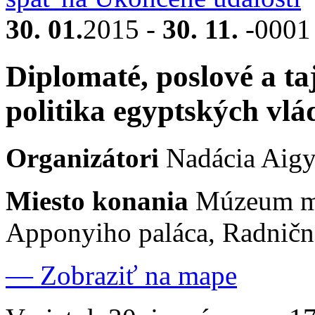
30. 01.
2015 -
30. 11.
-000
Diplomaté, poslové a ta
politika egyptských vlá
Organizátori
Nadácia Aigy
Miesto konania
Múzeum mes
Apponyiho paláca, Radničná
— Zobraziť na mape