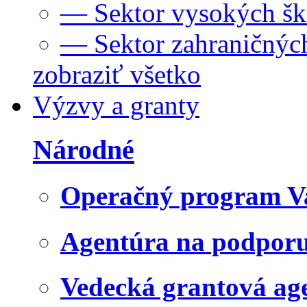
— Sektor vysokých šk
— Sektor zahraničných
zobraziť všetko
Výzvy a granty
Národné
Operačný program V
Agentúra na podpor
Vedecká grantová a