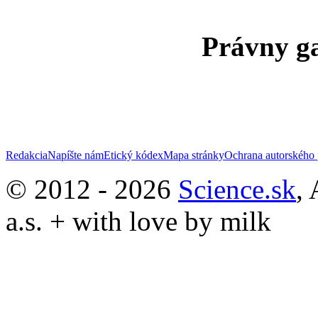
Právny ga
Redakcia
Napíšte nám
Etický kódex
Mapa stránky
Ochrana autorského 
© 2012 - 2026
Science.sk
,
a.s. + with love by milk