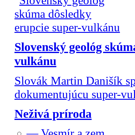
Slovenský geológ skúma
vulkánu
Slovák Martin Danišík sp
dokumentujúcu super-vulk
Neživá príroda
— Vesmír a zem