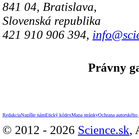
841 04, Bratislava,
Slovenská republika
421 910 906 394,
info@sci
Právny ga
Redakcia
Napíšte nám
Etický kódex
Mapa stránky
Ochrana autorského 
© 2012 - 2026
Science.sk
,