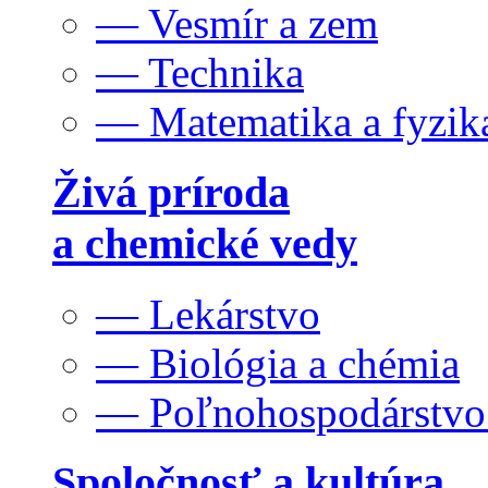
— Vesmír a zem
— Technika
— Matematika a fyzik
Živá príroda
a chemické vedy
— Lekárstvo
— Biológia a chémia
— Poľnohospodárstv
Spoločnosť a kultúra