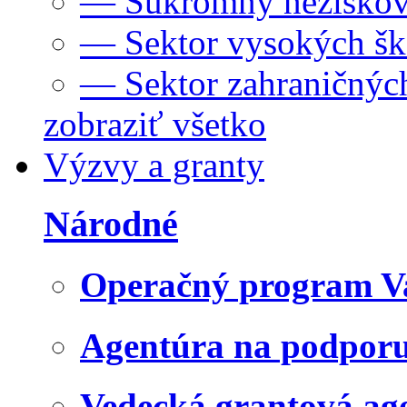
— Súkromný neziskov
— Sektor vysokých šk
— Sektor zahraničných
zobraziť všetko
Výzvy a granty
Národné
Operačný program V
Agentúra na podpor
Vedecká grantová a