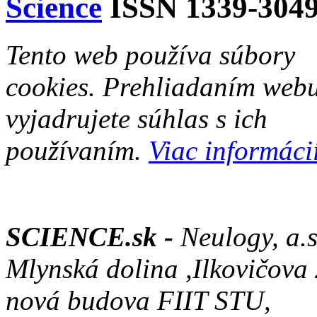
Science
ISSN 1339-304
Tento web používa súbory
cookies. Prehliadaním web
vyjadrujete súhlas s ich
používaním.
Viac informácií
SCIENCE.sk -
Neulogy, a.s
Mlynská dolina ,Ilkovičova
nová budova FIIT STU,