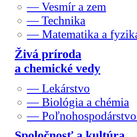
— Vesmír a zem
— Technika
— Matematika a fyzik
Živá príroda
a chemické vedy
— Lekárstvo
— Biológia a chémia
— Poľnohospodárstv
Spoločnosť a kultúra