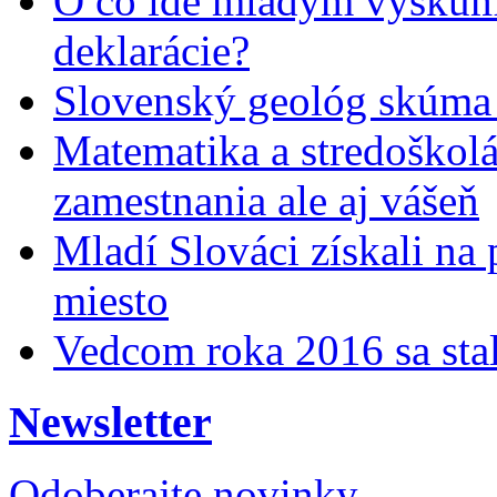
O čo ide mladým výskumn
deklarácie?
Slovenský geológ skúma 
Matematika a stredoškolác
zamestnania ale aj vášeň
Mladí Slováci získali na
miesto
Vedcom roka 2016 sa stal
Newsletter
Odoberajte novinky