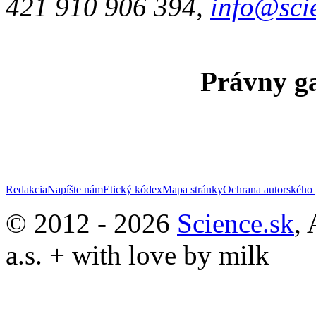
421 910 906 394,
info@sci
Právny ga
Redakcia
Napíšte nám
Etický kódex
Mapa stránky
Ochrana autorského 
© 2012 - 2026
Science.sk
,
a.s. + with love by milk