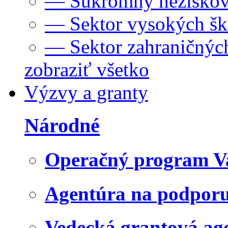
— Súkromný neziskov
— Sektor vysokých šk
— Sektor zahraničných
zobraziť všetko
Výzvy a granty
Národné
Operačný program V
Agentúra na podpor
Vedecká grantová a