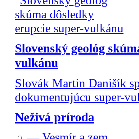
Slovenský geológ skúma
vulkánu
Slovák Martin Danišík sp
dokumentujúcu super-vulk
Neživá príroda
— Vesmír a zem