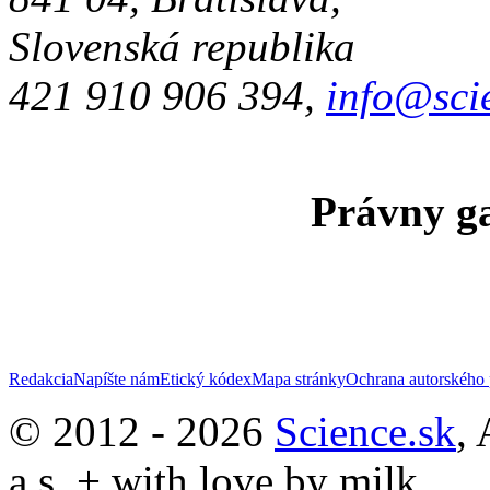
Slovenská republika
421 910 906 394,
info@sci
Právny ga
Redakcia
Napíšte nám
Etický kódex
Mapa stránky
Ochrana autorského 
© 2012 - 2026
Science.sk
,
a.s. + with love by milk