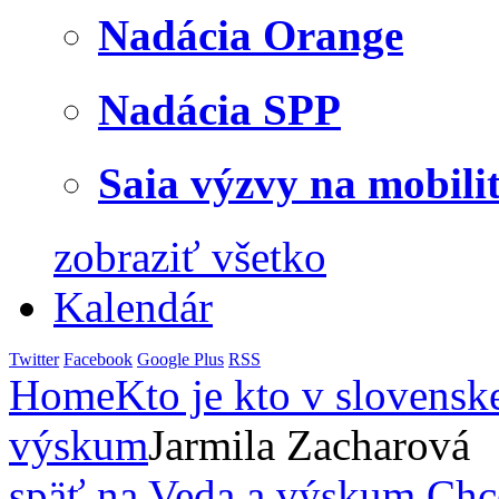
Nadácia Orange
Nadácia SPP
Saia výzvy na mobili
zobraziť všetko
Kalendár
Twitter
Facebook
Google Plus
RSS
Home
Kto je kto v slovensk
výskum
Jarmila Zacharová
späť na Veda a výskum
Chc