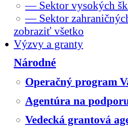
— Sektor vysokých šk
— Sektor zahraničných
zobraziť všetko
Výzvy a granty
Národné
Operačný program V
Agentúra na podpor
Vedecká grantová a