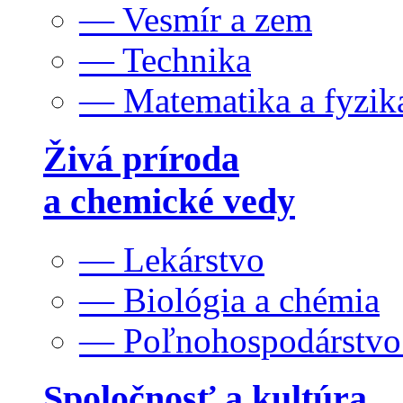
— Vesmír a zem
— Technika
— Matematika a fyzik
Živá príroda
a chemické vedy
— Lekárstvo
— Biológia a chémia
— Poľnohospodárstv
Spoločnosť a kultúra