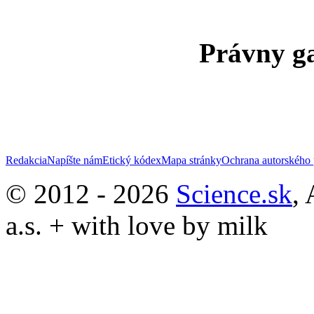
Právny ga
Redakcia
Napíšte nám
Etický kódex
Mapa stránky
Ochrana autorského 
© 2012 - 2026
Science.sk
,
a.s. + with love by milk