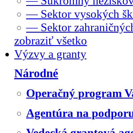
— Súkromný neziskov
— Sektor vysokých šk
— Sektor zahraničných
zobraziť všetko
Výzvy a granty
Národné
Operačný program V
Agentúra na podpor
Vedecká grantová a