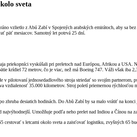
okolo sveta
ráno vzlietlo z Abú Zabí v Spojených arabských emirátoch, aby sa bez 
rvať päť mesiacov. Samotný let potrvá 25 dní.
idvaja priekopníci vyskúšali pri preletoch nad Európou, Afrikou a USA
tie krídiel 72 metrov, čo je viac, než má Boeing 747. Váži však iba 2,
de v pilotovaní jednosedadlového stroja striedať so svojím partnerom, 
áva vzdialenosť 35.000 kilometrov. Stroj poletí priemernou rýchlosťou
po zhruba desiatich hodinách. Do Abů Zabí by sa malo vrátiť na konci 
d najvýhodnejší. Umožňuje podľa neho prelet nad Indiou a Čínou na zač
65 cestovať s letcami okolo sveta a zaisťovať logistiku, zvyšných 65 