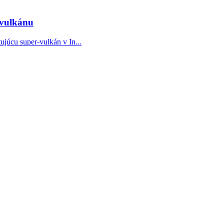
-vulkánu
júcu super-vulkán v In...