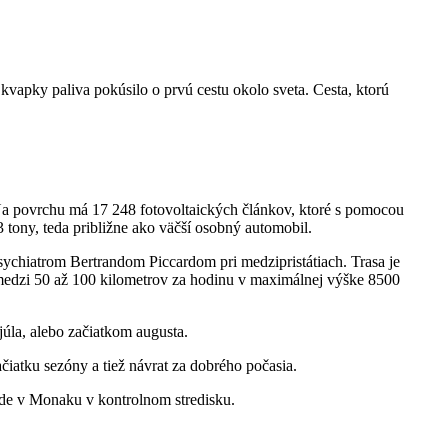
kvapky paliva pokúsilo o prvú cestu okolo sveta. Cesta, ktorú
. Na povrchu má 17 248 fotovoltaických článkov, ktoré s pomocou
3 tony, teda približne ako väčší osobný automobil.
psychiatrom Bertrandom Piccardom pri medzipristátiach. Trasa je
 medzi 50 až 100 kilometrov za hodinu v maximálnej výške 8500
júla, alebo začiatkom augusta.
iatku sezóny a tiež návrat za dobrého počasia.
bude v Monaku v kontrolnom stredisku.