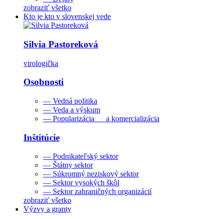
zobraziť všetko
Kto je kto v slovenskej vede
Silvia Pastoreková
virologička
Osobnosti
— Vedná politika
— Veda a výskum
— Popularizácia a komercializácia
Inštitúcie
— Podnikateľský sektor
— Štátny sektor
— Súkromný neziskový sektor
— Sektor vysokých škôl
— Sektor zahraničných organizácií
zobraziť všetko
Výzvy a granty