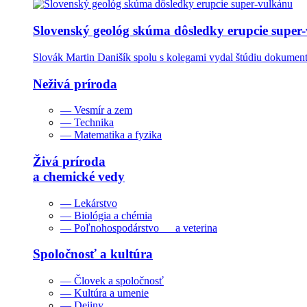
Slovenský geológ skúma dôsledky erupcie super
Slovák Martin Danišík spolu s kolegami vydal štúdiu dokumentu
Neživá príroda
— Vesmír a zem
— Technika
— Matematika a fyzika
Živá príroda
a chemické vedy
— Lekárstvo
— Biológia a chémia
— Poľnohospodárstvo a veterina
Spoločnosť a kultúra
— Človek a spoločnosť
— Kultúra a umenie
— Dejiny