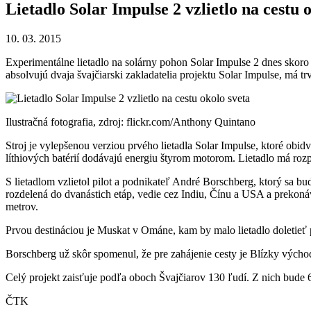
Lietadlo Solar Impulse 2 vzlietlo na cestu 
10. 03. 2015
Experimentálne lietadlo na solárny pohon Solar Impulse 2 dnes skoro 
absolvujú dvaja švajčiarski zakladatelia projektu Solar Impulse, má t
Ilustračná fotografia, zdroj: flickr.com/Anthony Quintano
Stroj je vylepšenou verziou prvého lietadla Solar Impulse, ktoré ob
líthiových batérií dodávajú energiu štyrom motorom. Lietadlo má rozpä
S lietadlom vzlietol pilot a podnikateľ André Borschberg, ktorý sa bu
rozdelená do dvanástich etáp, vedie cez Indiu, Čínu a USA a prekon
metrov.
Prvou destináciou je Muskat v Ománe, kam by malo lietadlo doletieť 
Borschberg už skôr spomenul, že pre zahájenie cesty je Blízky výcho
Celý projekt zaisťuje podľa oboch Švajčiarov 130 ľudí. Z nich bude 
ČTK