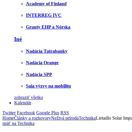
Academy of Finland
INTERREG IVC
Granty EHP a Nórska
Iné
Nadácia Tatrabanky
Nadácia Orange
Nadácia SPP
Saia výzvy na mobilitu
zobraziť všetko
Kalendár
Twitter
Facebook
Google Plus
RSS
Home
Články a rozhovory
Neživá príroda
Technika
Lietadlo Solar Impu
späť na Technika