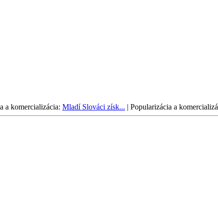
a a komercializácia:
Mladí Slováci získ...
|
Popularizácia a komercializá