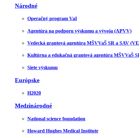
Národné
Operačný program VaI
Agentúra na podporu výskumu a vývoja (APVV)
Vedecká grantová agentúra MŠVVaŠ SR a SAV (V
Kultúrna a edukačná grantová agentúra MŠVVaŠ 
Siete výskumu
Európske
H2020
Medzinárodné
National science foundation
Howard Hughes Medical Institute