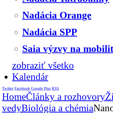
Nadácia Orange
Nadácia SPP
Saia výzvy na mobili
zobraziť všetko
Kalendár
Twitter
Facebook
Google Plus
RSS
Home
Články a rozhovory
Ž
vedy
Biológia a chémia
Nano