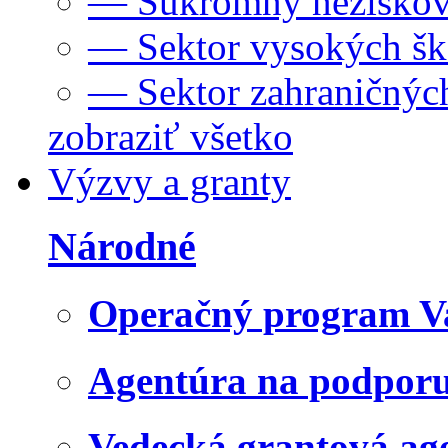
— Súkromný neziskov
— Sektor vysokých šk
— Sektor zahraničných
zobraziť všetko
Výzvy a granty
Národné
Operačný program V
Agentúra na podpor
Vedecká grantová a