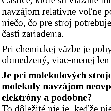
Častice, ktoré sú viazané m
navzájom relatívne voľne 
niečo, čo pre stroj potreb
častí zariadenia.
Pri chemickej väzbe je pohy
obmedzený, viac-menej len 
Je pri molekulových strojo
molekuly navzájom neovpl
elektróny a podobne?
To dôležité nie je, keďže n