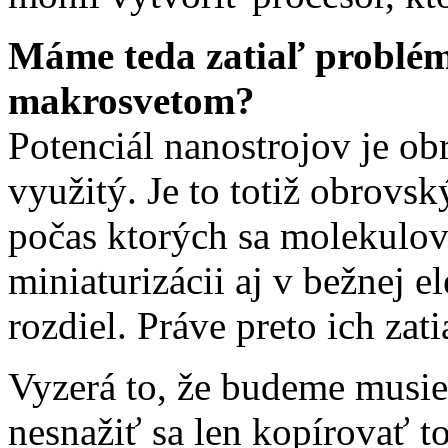
Máme teda zatiaľ problém
makrosvetom?
Potenciál nanostrojov je ob
využitý. Je to totiž obrovsk
počas ktorých sa molekulové
miniaturizácii aj v bežnej e
rozdiel. Práve preto ich za
Vyzerá to, že budeme musie
nesnažiť sa len kopírovať t