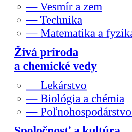
— Vesmír a zem
— Technika
— Matematika a fyzik
Živá príroda
a chemické vedy
— Lekárstvo
— Biológia a chémia
— Poľnohospodárstv
Spoločnosť a kultúra