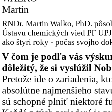
RNDr. Martin Walko, PhD. pôsob
Ústavu chemických vied PF UPJŠ
ako štyri roky - počas svojho do
V čom je podľa vás výsku
dôležitý, že si vyslúžil N
Pretože ide o zariadenia, k
absolútne najmenšieho sta
sú schopné plniť niektoré 