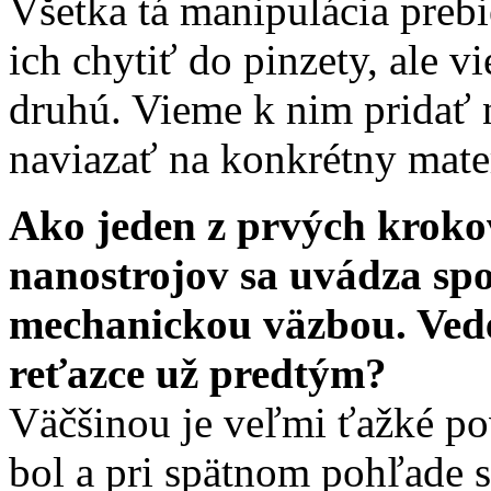
Všetka tá manipulácia preb
ich chytiť do pinzety, ale 
druhú. Vieme k nim pridať 
naviazať na konkrétny mate
Ako jeden z prvých krok
nanostrojov sa uvádza sp
mechanickou väzbou. Vede
reťazce už predtým?
Väčšinou je veľmi ťažké po
bol a pri spätnom pohľade 