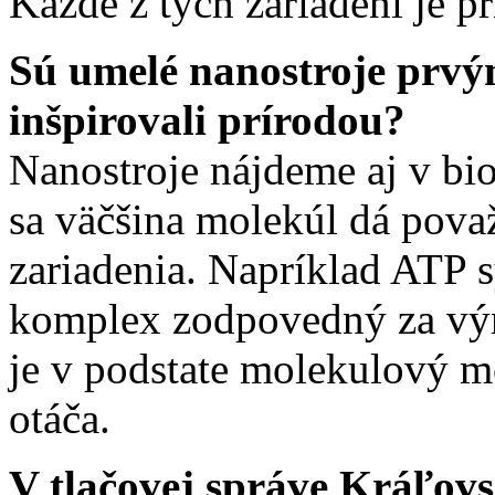
Každé z tých zariadení je p
Sú umelé nanostroje prvým
inšpirovali prírodou?
Nanostroje nájdeme aj v bi
sa väčšina molekúl dá pova
zariadenia. Napríklad ATP s
komplex zodpovedný za výr
je v podstate molekulový mot
otáča.
V tlačovej správe Kráľovs