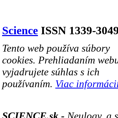
Science
ISSN 1339-304
Tento web používa súbory
cookies. Prehliadaním web
vyjadrujete súhlas s ich
používaním.
Viac informácií
SCIENCE.sk -
Neulogy, a.s