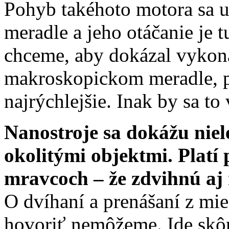
Pohyb takéhoto motora sa 
meradle a jeho otáčanie je 
chceme, aby dokázal vykona
makroskopickom meradle, po
najrýchlejšie. Inak by sa to 
Nanostroje sa dokážu niel
okolitými objektmi. Platí p
mravcoch – že zdvihnú aj
O dvíhaní a prenášaní z mie
hovoriť nemôžeme. Ide skôr