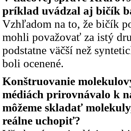
príklad uvádzal aj bičík b
Vzhľadom na to, že bičík p
mohli považovať za istý druh
podstatne väčší než synteti
boli ocenené.
Konštruovanie molekulový
médiách prirovnávalo k n
môžeme skladať molekuly,
reálne uchopiť?