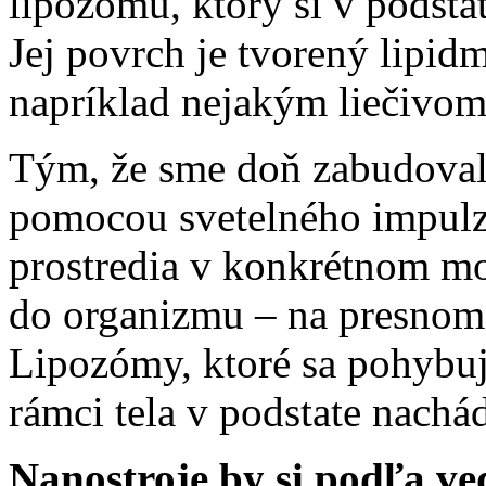
lipozómu, ktorý si v podsta
Jej povrch je tvorený lipid
napríklad nejakým liečivom
Tým, že sme doň zabudovali
pomocou svetelného impulzu,
prostredia v konkrétnom mo
do organizmu – na presnom 
Lipozómy, ktoré sa pohybujú
rámci tela v podstate nachá
Nanostroje by si podľa ve