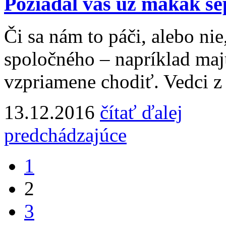
Požiadal vás už makak š
Či sa nám to páči, alebo ni
spoločného – napríklad majú
vzpriamene chodiť. Vedci z P
13.12.2016
čítať ďalej
predchádzajúce
1
2
3