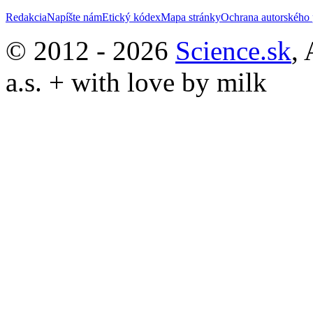
Redakcia
Napíšte nám
Etický kódex
Mapa stránky
Ochrana autorského 
© 2012 - 2026
Science.sk
,
a.s. + with love by milk