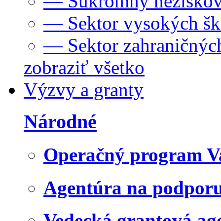
— Súkromný neziskov
— Sektor vysokých šk
— Sektor zahraničných
zobraziť všetko
Výzvy a granty
Národné
Operačný program V
Agentúra na podpor
Vedecká grantová a