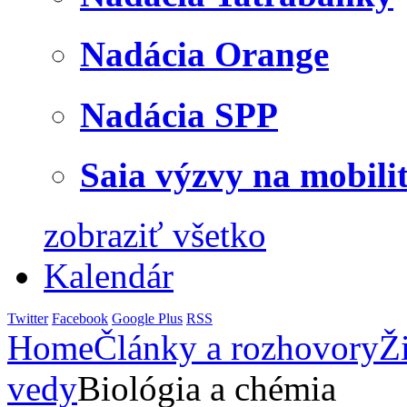
Nadácia Orange
Nadácia SPP
Saia výzvy na mobili
zobraziť všetko
Kalendár
Twitter
Facebook
Google Plus
RSS
Home
Články a rozhovory
Ž
vedy
Biológia a chémia