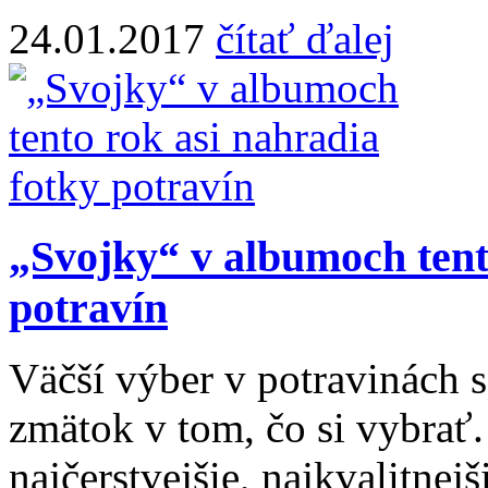
24.01.2017
čítať ďalej
„Svojky“ v albumoch tent
potravín
Väčší výber v potravinách s
zmätok v tom, čo si vybrať.
najčerstvejšie, najkvalitnej