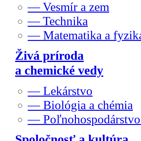
— Vesmír a zem
— Technika
— Matematika a fyzik
Živá príroda
a chemické vedy
— Lekárstvo
— Biológia a chémia
— Poľnohospodárstv
Spoločnosť a kultúra