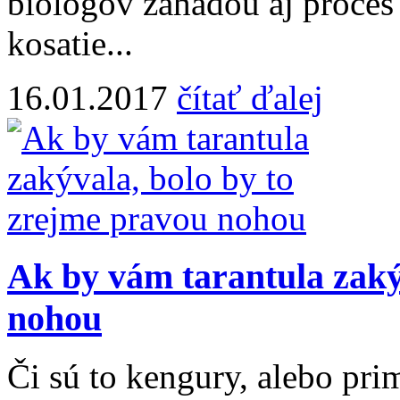
biológov záhadou aj proce
kosatie...
16.01.2017
čítať ďalej
Ak by vám tarantula zaký
nohou
Či sú to kengury, alebo pr