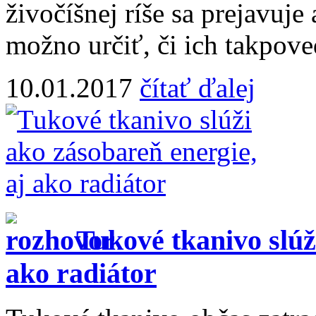
živočíšnej ríše sa prejavuj
možno určiť, či ich takpove
10.01.2017
čítať ďalej
Tukové tkanivo slúž
ako radiátor