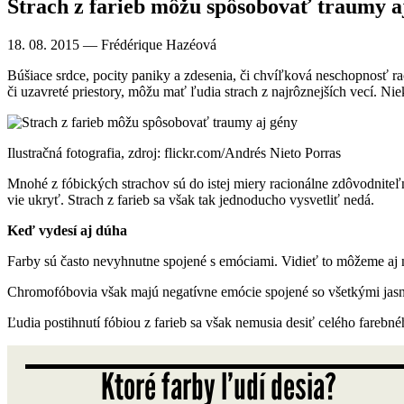
Strach z farieb môžu spôsobovať traumy a
18. 08. 2015
— Frédérique Hazéová
Búšiace srdce, pocity paniky a zdesenia, či chvíľková neschopnosť ra
či uzavreté priestory, môžu mať ľudia strach z najrôznejších vecí. Nie
Ilustračná fotografia, zdroj: flickr.com/Andrés Nieto Porras
Mnohé z fóbických strachov sú do istej miery racionálne zdôvodniteľ
vie ukryť. Strach z farieb sa však tak jednoducho vysvetliť nedá.
Keď vydesí aj dúha
Farby sú často nevyhnutne spojené s emóciami. Vidieť to môžeme aj n
Chromofóbovia však majú negatívne emócie spojené so všetkými jasným
Ľudia postihnutí fóbiou z farieb sa však nemusia desiť celého farebného