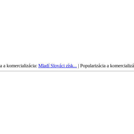
a a komercializácia:
Mladí Slováci získ...
|
Popularizácia a komercializá