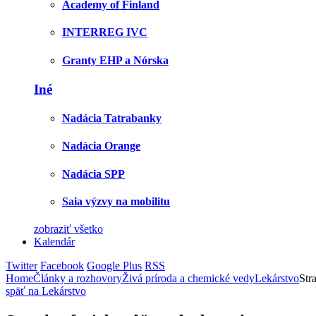
Academy of Finland
INTERREG IVC
Granty EHP a Nórska
Iné
Nadácia Tatrabanky
Nadácia Orange
Nadácia SPP
Saia výzvy na mobilitu
zobraziť všetko
Kalendár
Twitter
Facebook
Google Plus
RSS
Home
Články a rozhovory
Živá príroda a chemické vedy
Lekárstvo
Str
späť na Lekárstvo