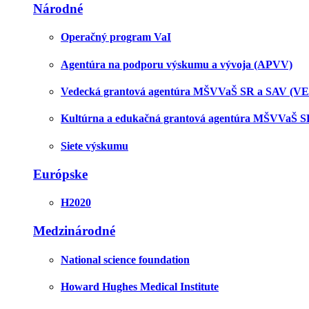
Národné
Operačný program VaI
Agentúra na podporu výskumu a vývoja (APVV)
Vedecká grantová agentúra MŠVVaŠ SR a SAV (V
Kultúrna a edukačná grantová agentúra MŠVVaŠ 
Siete výskumu
Európske
H2020
Medzinárodné
National science foundation
Howard Hughes Medical Institute