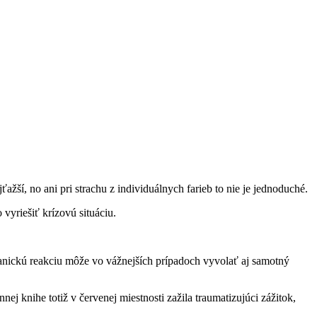
ší, no ani pri strachu z individuálnych farieb to nie je jednoduché.
vyriešiť krízovú situáciu.
 Panickú reakciu môže vo vážnejších prípadoch vyvolať aj samotný
knihe totiž v červenej miestnosti zažila traumatizujúci zážitok,