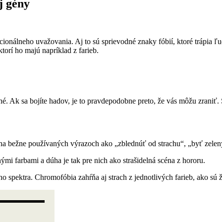
j gény
cionálneho uvažovania. Aj to sú sprievodné znaky fóbií, ktoré trápia ľ
ktorí ho majú napríklad z farieb.
né. Ak sa bojíte hadov, je to pravdepodobne preto, že vás môžu zraniť
a bežne používaných výrazoch ako „zblednúť od strachu“, „byť zelený o
i farbami a dúha je tak pre nich ako strašidelná scéna z hororu.
 spektra. Chromofóbia zahŕňa aj strach z jednotlivých farieb, ako sú žlt