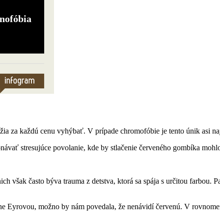
 za každú cenu vyhýbať. V prípade chromofóbie je tento únik asi najťaž
onávať stresujúce povolanie, kde by stlačenie červeného gombíka mohlo 
ich však často býva trauma z detstva, ktorá sa spája s určitou farbou.
 Eyrovou, možno by nám povedala, že nenávidí červenú. V rovnomennej 