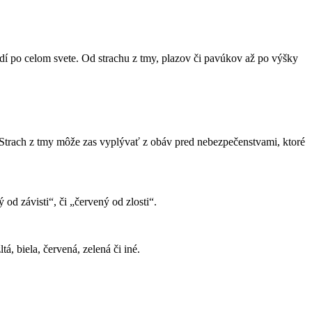
udí po celom svete. Od strachu z tmy, plazov či pavúkov až po výšky
. Strach z tmy môže zas vyplývať z obáv pred nebezpečenstvami, ktoré
d závisti“, či „červený od zlosti“.
á, biela, červená, zelená či iné.