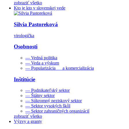
zobraziť všetko
Kto je kto v slovenskej vede
Silvia Pastoreková
virologička
Osobnosti
— Vedná politika
— Veda a výskum
— Popularizácia a komercializácia
Inštitúcie
— Podnikateľský sektor
— Štátny sektor
— Súkromný neziskový sektor
— Sektor vysokých škôl
— Sektor zahraničných organizácií
zobraziť všetko
Výzvy a granty