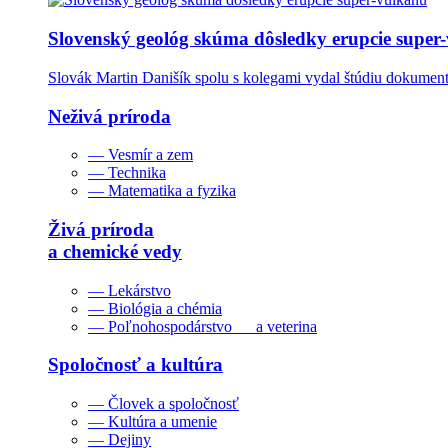
Slovenský geológ skúma dôsledky erupcie super
Slovák Martin Danišík spolu s kolegami vydal štúdiu dokumentu
Neživá príroda
— Vesmír a zem
— Technika
— Matematika a fyzika
Živá príroda
a chemické vedy
— Lekárstvo
— Biológia a chémia
— Poľnohospodárstvo a veterina
Spoločnosť a kultúra
— Človek a spoločnosť
— Kultúra a umenie
— Dejiny