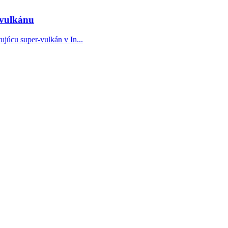
-vulkánu
júcu super-vulkán v In...