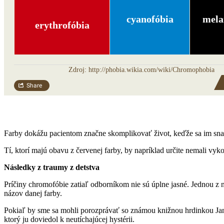
Farby dokážu pacientom značne skomplikovať život, keďže sa im snažia
Tí, ktorí majú obavu z červenej farby, by napríklad určite nemali vyk
Následky z traumy z detstva
Príčiny chromofóbie zatiaľ odborníkom nie sú úplne jasné. Jednou z n
názov danej farby.
Pokiaľ by sme sa mohli porozprávať so známou knižnou hrdinkou Jane
ktorý ju doviedol k neutíchajúcej hystérii.