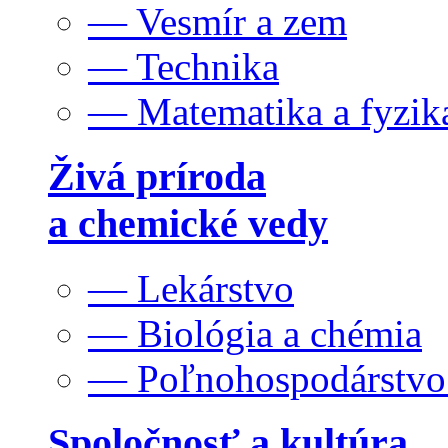
— Vesmír a zem
— Technika
— Matematika a fyzik
Živá príroda
a chemické vedy
— Lekárstvo
— Biológia a chémia
— Poľnohospodárstv
Spoločnosť a kultúra