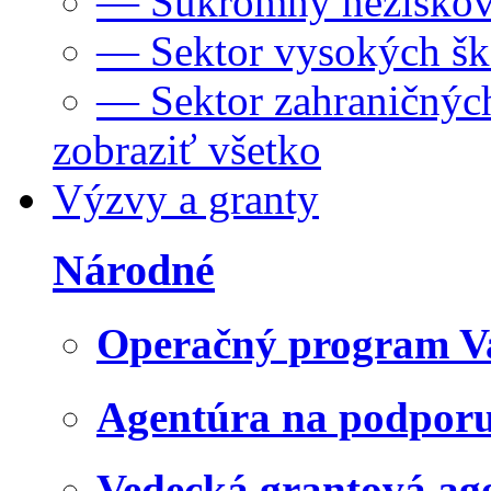
— Súkromný neziskov
— Sektor vysokých šk
— Sektor zahraničných
zobraziť všetko
Výzvy a granty
Národné
Operačný program V
Agentúra na podpor
Vedecká grantová a