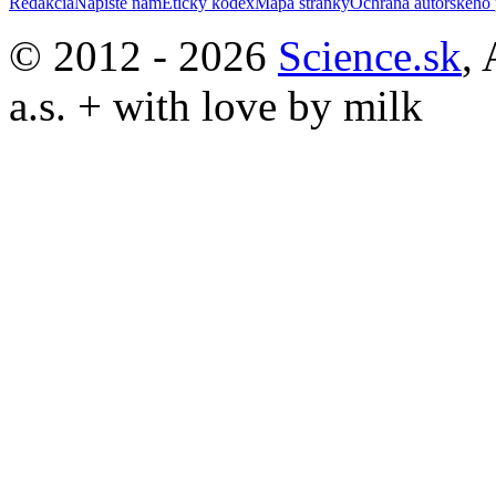
Redakcia
Napíšte nám
Etický kódex
Mapa stránky
Ochrana autorského 
© 2012 - 2026
Science.sk
,
a.s. + with love by milk