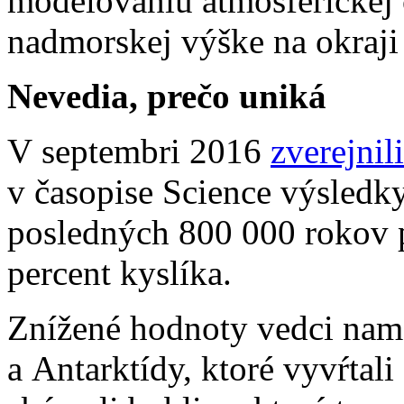
modelovaniu atmosférickej
nadmorskej výške na okraji
Nevedia, prečo uniká
V septembri 2016
zverejnili
v časopise Science výsledk
posledných 800 000 rokov p
percent kyslíka.
Znížené hodnoty vedci name
a Antarktídy, ktoré vyvŕtal