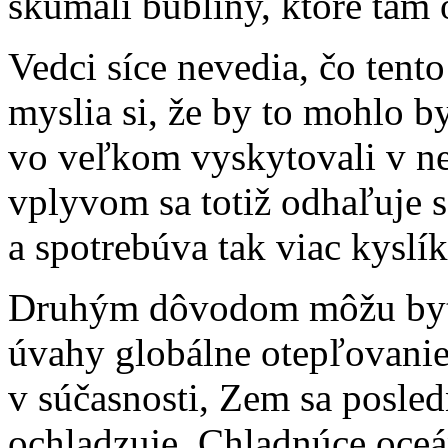
skúmali bubliny, ktoré tam 
Vedci síce nevedia, čo tento
myslia si, že by to mohlo by
vo veľkom vyskytovali v ned
vplyvom sa totiž odhaľuje s
a spotrebúva tak viac kyslík
Druhým dôvodom môžu byť
úvahy globálne otepľovani
v súčasnosti, Zem sa posle
ochladzuje. Chladnúce oceá