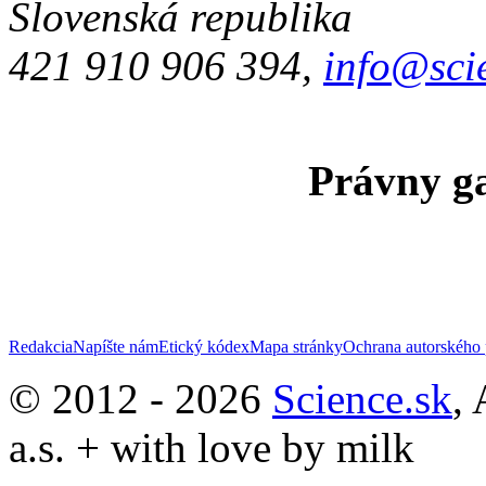
Slovenská republika
421 910 906 394,
info@sci
Právny ga
Redakcia
Napíšte nám
Etický kódex
Mapa stránky
Ochrana autorského 
© 2012 - 2026
Science.sk
,
a.s. + with love by milk