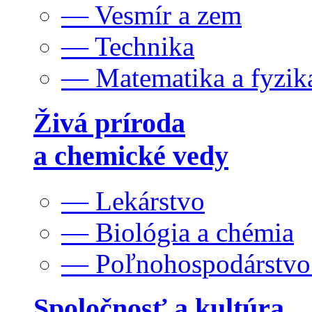
— Vesmír a zem
— Technika
— Matematika a fyzik
Živá príroda
a chemické vedy
— Lekárstvo
— Biológia a chémia
— Poľnohospodárstv
Spoločnosť a kultúra