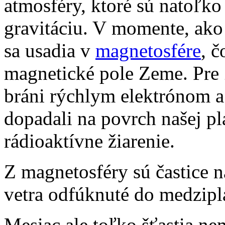
atmosféry, ktoré sú natoľko
gravitáciu. V momente, ako t
sa usadia v
magnetosfére
, č
magnetické pole Zeme. Pre 
bráni rýchlym elektrónom a
dopadali na povrch našej pl
rádioaktívne žiarenie.
Z magnetosféry sú častice 
vetra odfúknuté do medzipl
Mesiac ale toľko šťastia ne