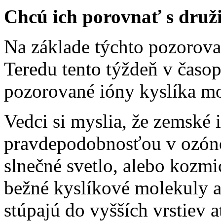
Chcú ich porovnať s dru
Na základe týchto pozorov
Teredu tento týždeň v časo
pozorované ióny kyslíka mo
Vedci si myslia, že zemské 
pravdepodobnosťou v ozóno
slnečné svetlo, alebo kozmi
bežné kyslíkové molekuly a
stúpajú do vyšších vrstiev a