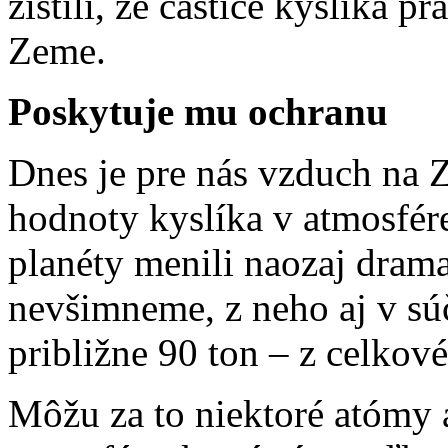
zistili, že častice kyslíka
Zeme.
Poskytuje mu ochranu
Dnes je pre nás vzduch na
hodnoty kyslíka v atmosfére
planéty menili naozaj drama
nevšimneme, z neho aj v sú
približne 90 ton – z celkové
Môžu za to niektoré atómy 