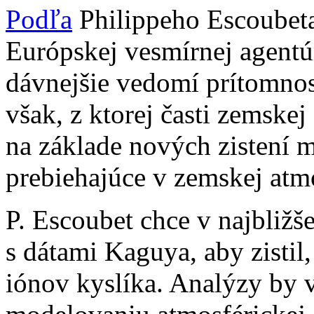
Podľa
Philippeho Escoubeta
Európskej vesmírnej agentúr
dávnejšie vedomí prítomnos
však, z ktorej časti zemske
na základe nových zistení m
prebiehajúce v zemskej atmo
P. Escoubet chce v najbliž
s dátami Kaguya, aby zistil
iónov kyslíka. Analýzy by v