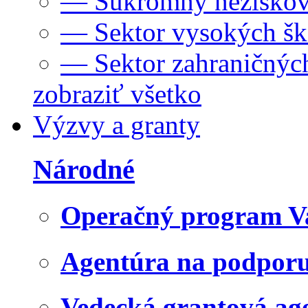
— Súkromný neziskov
— Sektor vysokých šk
— Sektor zahraničných
zobraziť všetko
Výzvy a granty
Národné
Operačný program V
Agentúra na podpor
Vedecká grantová a