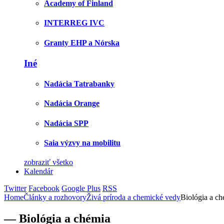
Academy of Finland
INTERREG IVC
Granty EHP a Nórska
Iné
Nadácia Tatrabanky
Nadácia Orange
Nadácia SPP
Saia výzvy na mobilitu
zobraziť všetko
Kalendár
Twitter
Facebook
Google Plus
RSS
Home
Články a rozhovory
Živá príroda a chemické vedy
Biológia a c
— Biológia a chémia