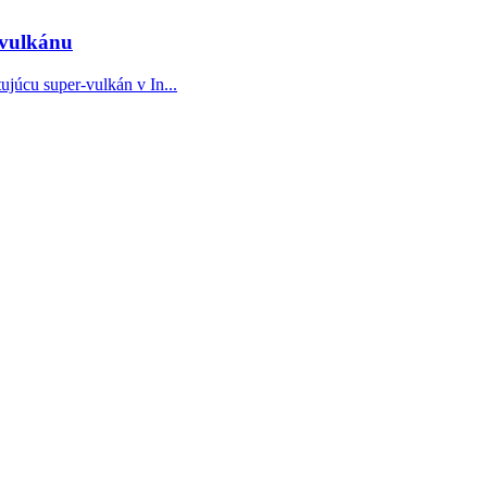
-vulkánu
júcu super-vulkán v In...