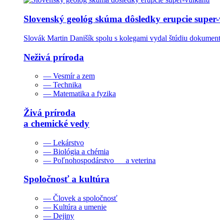
Slovenský geológ skúma dôsledky erupcie super
Slovák Martin Danišík spolu s kolegami vydal štúdiu dokumentu
Neživá príroda
— Vesmír a zem
— Technika
— Matematika a fyzika
Živá príroda
a chemické vedy
— Lekárstvo
— Biológia a chémia
— Poľnohospodárstvo a veterina
Spoločnosť a kultúra
— Človek a spoločnosť
— Kultúra a umenie
— Dejiny