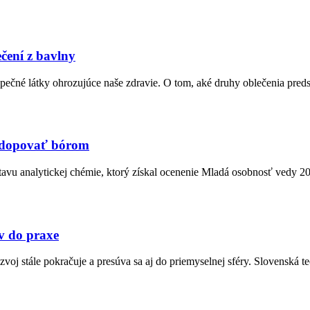
čení z bavlny
čné látky ohrozujúce naše zdravie. O tom, aké druhy oblečenia predsta
adopovať bórom
avu analytickej chémie, ktorý získal ocenenie Mladá osobnosť vedy 201
v do praxe
oj stále pokračuje a presúva sa aj do priemyselnej sféry. Slovenská tech