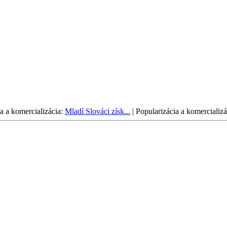
a a komercializácia:
Mladí Slováci získ...
|
Popularizácia a komercializá