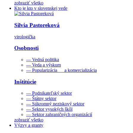
zobraziť všetko
Kto je kto v slovenskej vede
Silvia Pastoreková
virologička
Osobnosti
— Vedná politika
— Veda a výskum
— Popularizácia a komercializácia
Inštitúcie
— Podnikateľský sektor
— Štátny sektor
— Súkromný neziskový sektor
— Sektor vysokých škôl
— Sektor zahraničných organizácií
zobraziť všetko
Výzvy a granty