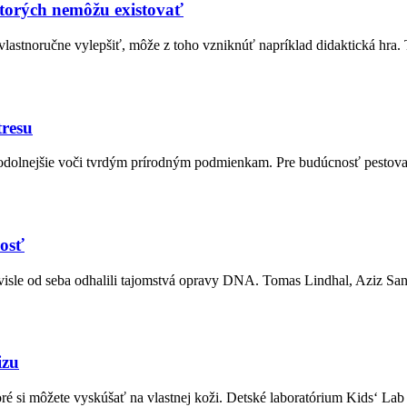
torých nemôžu existovať
astnoručne vylepšiť, môže z toho vzniknúť napríklad didaktická hra. T
tresu
 odolnejšie voči tvrdým prírodným podmienkam. Pre budúcnosť pestovani
vosť
sle od seba odhalili tajomstvá opravy DNA. Tomas Lindhal, Aziz Sanca
izu
 si môžete vyskúšať na vlastnej koži. Detské laboratórium Kids‘ Lab 