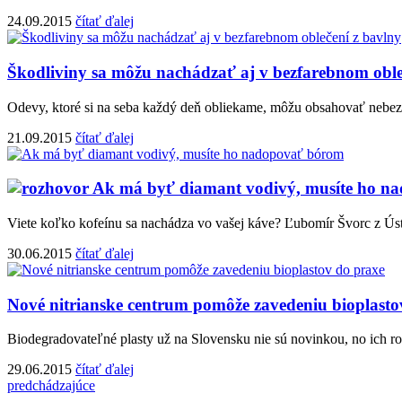
24.09.2015
čítať ďalej
Škodliviny sa môžu nachádzať aj v bezfarebnom oble
Odevy, ktoré si na seba každý deň obliekame, môžu obsahovať nebezpe
21.09.2015
čítať ďalej
Ak má byť diamant vodivý, musíte ho n
Viete koľko kofeínu sa nachádza vo vašej káve? Ľubomír Švorc z Úst
30.06.2015
čítať ďalej
Nové nitrianske centrum pomôže zavedeniu bioplasto
Biodegradovateľné plasty už na Slovensku nie sú novinkou, no ich rozv
29.06.2015
čítať ďalej
predchádzajúce