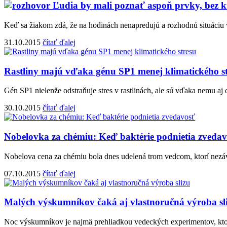
Ľudia by mali poznať aspoň prvky, bez k
Keď sa žiakom zdá, že na hodinách nenapredujú a rozhodnú situáciu vl
31.10.2015
čítať ďalej
Rastliny majú vďaka génu SP1 menej klimatického s
Gén SP1 nielenže odstraňuje stres v rastlinách, ale sú vďaka nemu aj
30.10.2015
čítať ďalej
Nobelovka za chémiu: Keď baktérie podnietia zveda
Nobelova cena za chémiu bola dnes udelená trom vedcom, ktorí nezávi
07.10.2015
čítať ďalej
Malých výskumníkov čaká aj vlastnoručná výroba sl
Noc výskumníkov je najmä prehliadkou vedeckých experimentov, ktoré