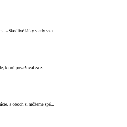
a – škodlivé látky vtedy vzn...
e, ktorú považoval za z...
ácie, a oboch si môžeme spá...