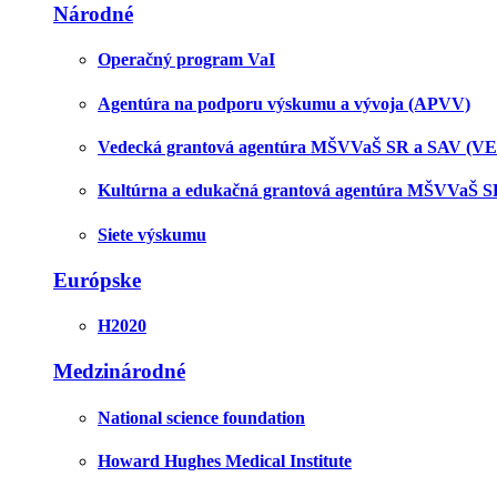
Národné
Operačný program VaI
Agentúra na podporu výskumu a vývoja (APVV)
Vedecká grantová agentúra MŠVVaŠ SR a SAV (V
Kultúrna a edukačná grantová agentúra MŠVVaŠ 
Siete výskumu
Európske
H2020
Medzinárodné
National science foundation
Howard Hughes Medical Institute