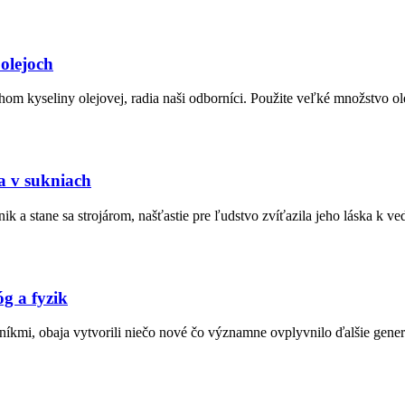
 olejoch
 kyseliny olejovej, radia naši odborníci. Použite veľké množstvo olej
a v sukniach
k a stane sa strojárom, našťastie pre ľudstvo zvíťazila jeho láska k ved
óg a fyzik
íkmi, obaja vytvorili niečo nové čo významne ovplyvnilo ďalšie gener