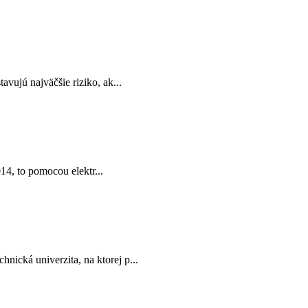
vujú najväčšie riziko, ak...
4, to pomocou elektr...
nická univerzita, na ktorej p...