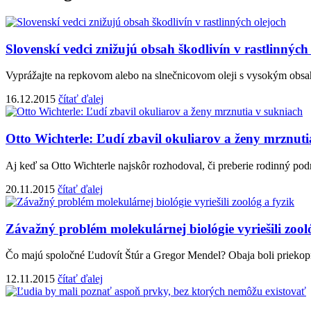
Slovenskí vedci znižujú obsah škodlivín v rastlinných
Vyprážajte na repkovom alebo na slnečnicovom oleji s vysokým obsahom
16.12.2015
čítať ďalej
Otto Wichterle: Ľudí zbavil okuliarov a ženy mrznuti
Aj keď sa Otto Wichterle najskôr rozhodoval, či preberie rodinný podni
20.11.2015
čítať ďalej
Závažný problém molekulárnej biológie vyriešili zool
Čo majú spoločné Ľudovít Štúr a Gregor Mendel? Obaja boli priekopn
12.11.2015
čítať ďalej