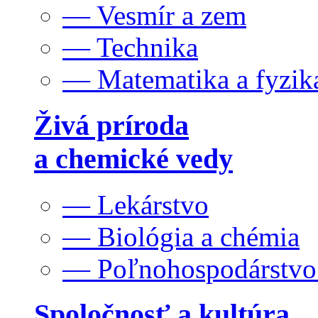
— Vesmír a zem
— Technika
— Matematika a fyzik
Živá príroda
a chemické vedy
— Lekárstvo
— Biológia a chémia
— Poľnohospodárstv
Spoločnosť a kultúra