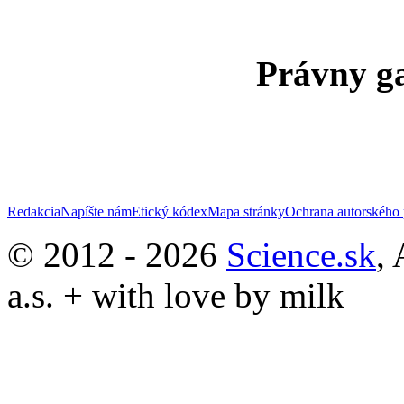
Právny ga
Redakcia
Napíšte nám
Etický kódex
Mapa stránky
Ochrana autorského 
© 2012 - 2026
Science.sk
,
a.s. + with love by milk