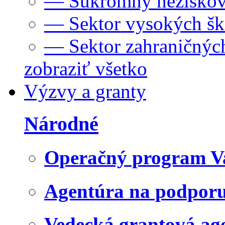
— Súkromný neziskov
— Sektor vysokých šk
— Sektor zahraničných
zobraziť všetko
Výzvy a granty
Národné
Operačný program V
Agentúra na podpor
Vedecká grantová a