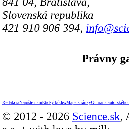
841 04, Bratislava,
Slovenská republika
421 910 906 394,
info@sci
Právny ga
Redakcia
Napíšte nám
Etický kódex
Mapa stránky
Ochrana autorského 
© 2012 - 2026
Science.sk
,