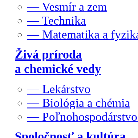
— Vesmír a zem
— Technika
— Matematika a fyzik
Živá príroda
a chemické vedy
— Lekárstvo
— Biológia a chémia
— Poľnohospodárstv
Spoločnosť a kultúra