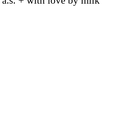
a.s. + with love by milk