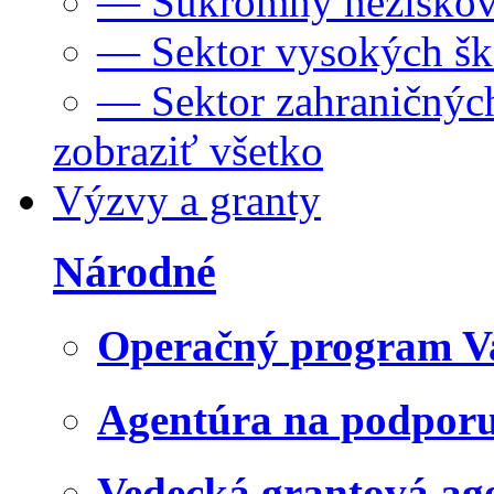
— Súkromný neziskov
— Sektor vysokých šk
— Sektor zahraničných
zobraziť všetko
Výzvy a granty
Národné
Operačný program V
Agentúra na podpor
Vedecká grantová a