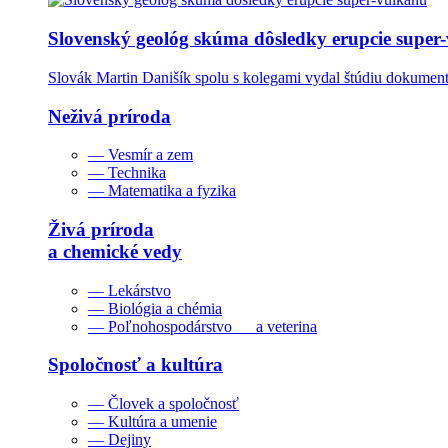
Slovenský geológ skúma dôsledky erupcie super
Slovák Martin Danišík spolu s kolegami vydal štúdiu dokumentu
Neživá príroda
— Vesmír a zem
— Technika
— Matematika a fyzika
Živá príroda
a chemické vedy
— Lekárstvo
— Biológia a chémia
— Poľnohospodárstvo a veterina
Spoločnosť a kultúra
— Človek a spoločnosť
— Kultúra a umenie
— Dejiny