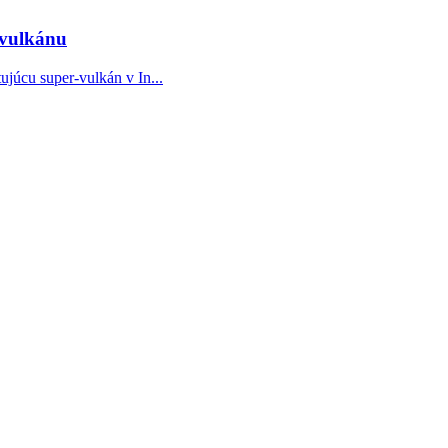
-vulkánu
júcu super-vulkán v In...