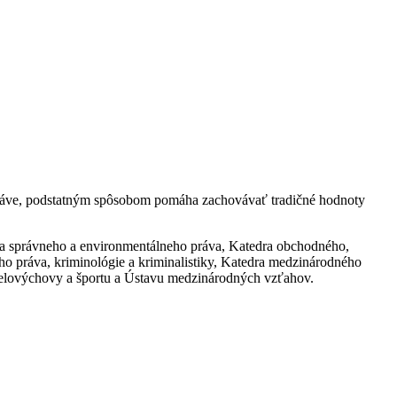
a práve, podstatným spôsobom pomáha zachovávať tradičné hodnoty
edra správneho a environmentálneho práva, Katedra obchodného,
ho práva, kriminológie a kriminalistiky, Katedra medzinárodného
telovýchovy a športu a Ústavu medzinárodných vzťahov.