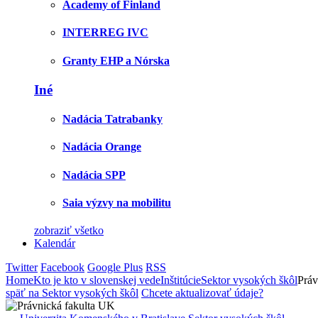
Academy of Finland
INTERREG IVC
Granty EHP a Nórska
Iné
Nadácia Tatrabanky
Nadácia Orange
Nadácia SPP
Saia výzvy na mobilitu
zobraziť všetko
Kalendár
Twitter
Facebook
Google Plus
RSS
Home
Kto je kto v slovenskej vede
Inštitúcie
Sektor vysokých škôl
Práv
späť na Sektor vysokých škôl
Chcete aktualizovať údaje?