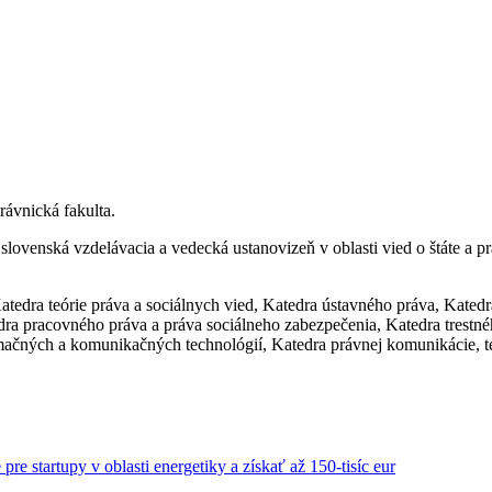
ávnická fakulta.
 slovenská vzdelávacia a vedecká ustanovizeň v oblasti vied o štáte 
 Katedra teórie práva a sociálnych vied, Katedra ústavného práva, Kat
ra pracovného práva a práva sociálneho zabezpečenia, Katedra trestné
mačných a komunikačných technológií, Katedra právnej komunikácie, 
re startupy v oblasti energetiky a získať až 150-tisíc eur