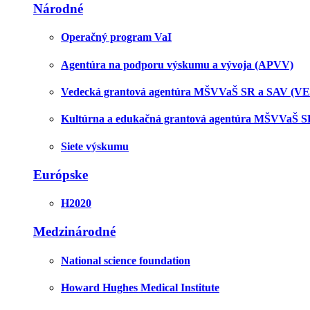
Národné
Operačný program VaI
Agentúra na podporu výskumu a vývoja (APVV)
Vedecká grantová agentúra MŠVVaŠ SR a SAV (V
Kultúrna a edukačná grantová agentúra MŠVVaŠ 
Siete výskumu
Európske
H2020
Medzinárodné
National science foundation
Howard Hughes Medical Institute