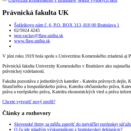
—
Univerzita Komenského v Bratislave
Sektor vysokých škôl
Právnická fakulta UK
Šafárikovo nám č. 6, P.O. BOX 313, 810 00 Bratislava 1
02/5924 4245
igor.vaclav@flaw.uniba.sk
www.flaw.uniba.sk
V júni roku 1919 bola spolu s Univerzitou Komenského zriadená aj Pr
Právnická fakulta Univerzity Komenského v Bratislave ako najstaršia
právnickej vzdelanosti.
Fakulta pozostáva z jednotlivých katedier - Katedra právnych dejín,
finančného a hospodárskeho práva, Katedra občianskeho práva, Kated
práva a európskeho práva, Katedra ekonomických vied a práva infor
Chcete vytvoriť nový profil?
Články a rozhovory
Slovenské firmy sa môžu zapojiť do najväčšej európskej súťaže p
O čo ide mladým výskumníkom z bratislavskej deklarácie?