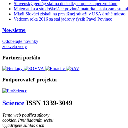
Slovenský geológ skúma dôsledky erupcie super-vulkánu
Matematika a stredoškoláci: povinná maturita, istota zamestnani
Mladí Slováci získali na prestížnej súťaži v USA druhé miesto
Vedcom roka 2016 sa stal jadrový fyzik Pavel Povinec
Newsletter
Odoberajte novinky
zo sveta vedy
Partneri portálu
Podporovateľ projektu
Science
ISSN 1339-3049
Tento web používa súbory
cookies. Prehliadaním webu
vyjadrujete súhlas s ich