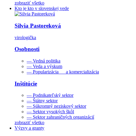
zobraziť všetko
Kto je kto v slovenskej vede
Silvia Pastoreková
virologička
Osobnosti
— Vedná politika
— Veda a výskum
— Popularizácia a komercializácia
Inštitúcie
— Podnikateľský sektor
— Štátny sektor
— Súkromný neziskový sektor
— Sektor vysokých škôl
— Sektor zahraničných organizácií
zobraziť všetko
Výzvy a granty