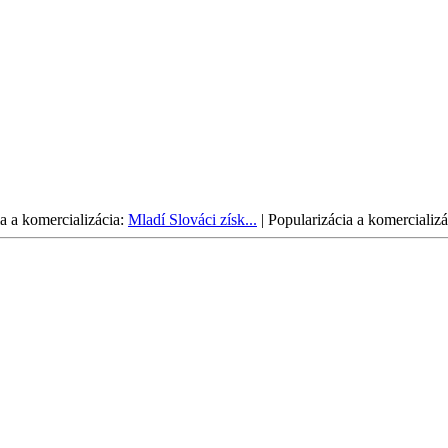
a a komercializácia:
Mladí Slováci získ...
|
Popularizácia a komercializá