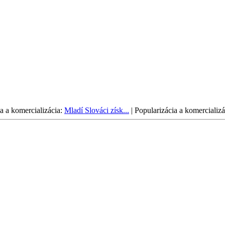
a a komercializácia:
Mladí Slováci získ...
|
Popularizácia a komercializá