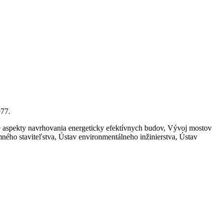
977.
ké aspekty navrhovania energeticky efektívnych budov, Vývoj mostov
ného staviteľstva, Ústav environmentálneho inžinierstva, Ústav