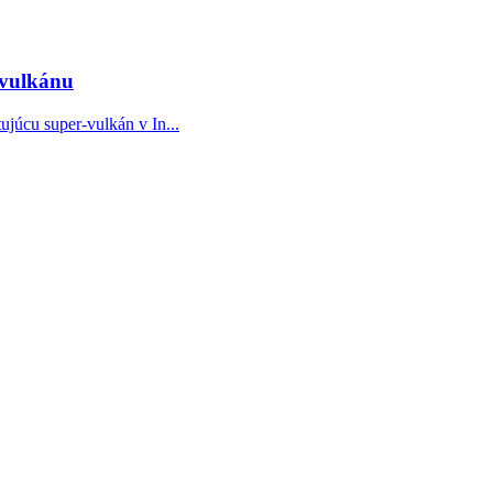
-vulkánu
júcu super-vulkán v In...