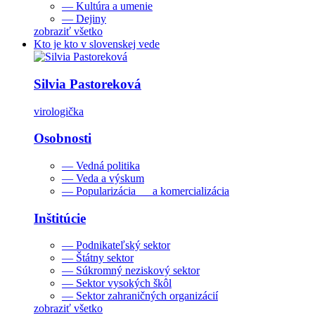
— Kultúra a umenie
— Dejiny
zobraziť všetko
Kto je kto v slovenskej vede
Silvia Pastoreková
virologička
Osobnosti
— Vedná politika
— Veda a výskum
— Popularizácia a komercializácia
Inštitúcie
— Podnikateľský sektor
— Štátny sektor
— Súkromný neziskový sektor
— Sektor vysokých škôl
— Sektor zahraničných organizácií
zobraziť všetko