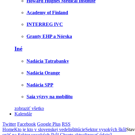
Howard Hughes Medical Institute
Academy of Finland
INTERREG IVC
Granty EHP a Nórska
Iné
Nadácia Tatrabanky
Nadácia Orange
Nadácia SPP
Saia výzvy na mobilitu
zobraziť všetko
Kalendár
Twitter
Facebook
Google Plus
RSS
Home
Kto je kto v slovenskej vede
Inštitúcie
Sektor vysokých škôl
Sta
späť na Sektor vysokých škôl
Chcete aktualizovať údaje?