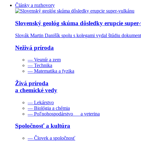
Články a rozhovory
Slovenský geológ skúma dôsledky erupcie super
Slovák Martin Danišík spolu s kolegami vydal štúdiu dokumentu
Neživá príroda
— Vesmír a zem
— Technika
— Matematika a fyzika
Živá príroda
a chemické vedy
— Lekárstvo
— Biológia a chémia
— Poľnohospodárstvo a veterina
Spoločnosť a kultúra
— Človek a spoločnosť