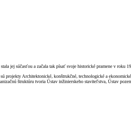
 stala jej súčasťou a začala tak písať svoje historické pramene v roku 1
 sú projekty Architektonické, konštrukčné, technologické a ekonomic
začnú štruktúru tvoria Ústav inžinierskeho staviteľstva, Ústav pozem