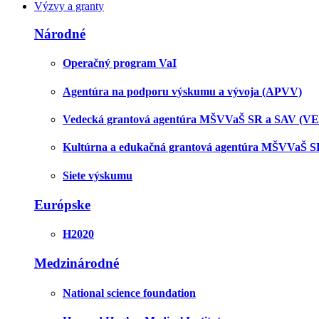
Výzvy a granty
Národné
Operačný program VaI
Agentúra na podporu výskumu a vývoja (APVV)
Vedecká grantová agentúra MŠVVaŠ SR a SAV (V
Kultúrna a edukačná grantová agentúra MŠVVaŠ 
Siete výskumu
Európske
H2020
Medzinárodné
National science foundation