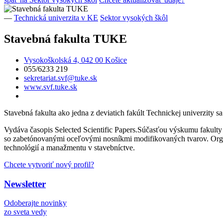
—
Technická univerzita v KE
Sektor vysokých škôl
Stavebná fakulta TUKE
Vysokoškolská 4, 042 00 Košice
055/6233 219
sekretariat.svf@tuke.sk
www.svf.tuke.sk
Stavebná fakulta ako jedna z deviatich fakúlt Technickej univerzity sa
Vydáva časopis Selected Scientific Papers.Súčasťou výskumu fakulty
so zabetónovanými oceľovými nosníkmi modifikovaných tvarov. Organi
technológií a manažmentu v stavebníctve.
Chcete vytvoriť nový profil?
Newsletter
Odoberajte novinky
zo sveta vedy