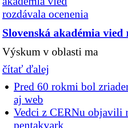
Slovenská akadémia vied 
Výskum v oblasti ma
čítať ďalej
Pred 60 rokmi bol zriad
aj web
Vedci z CERNu objavili n
pentakvark