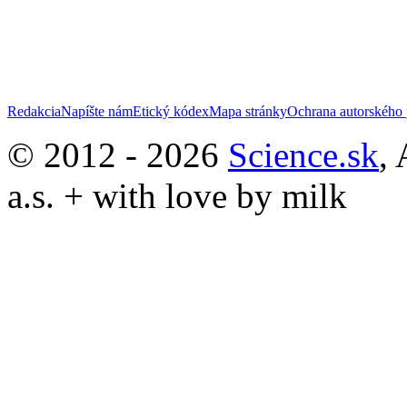
Redakcia
Napíšte nám
Etický kódex
Mapa stránky
Ochrana autorského 
© 2012 - 2026
Science.sk
,
a.s. + with love by milk