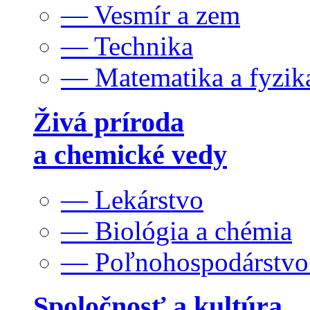
— Vesmír a zem
— Technika
— Matematika a fyzik
Živá príroda
a chemické vedy
— Lekárstvo
— Biológia a chémia
— Poľnohospodárstv
Spoločnosť a kultúra