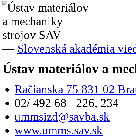
—
Slovenská akadémia vie
Ústav materiálov a mec
Račianska 75 831 02 Brat
02/ 492 68 +226, 234
ummsizd@savba.sk
www.umms.sav.sk