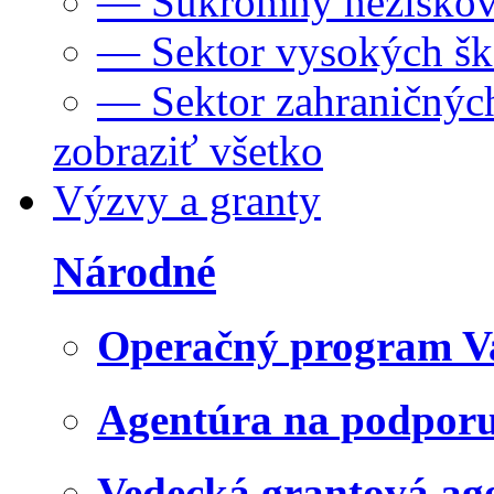
— Súkromný neziskov
— Sektor vysokých šk
— Sektor zahraničných
zobraziť všetko
Výzvy a granty
Národné
Operačný program V
Agentúra na podpor
Vedecká grantová a