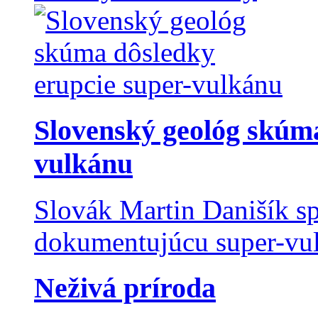
Slovenský geológ skúma
vulkánu
Slovák Martin Danišík sp
dokumentujúcu super-vulk
Neživá príroda