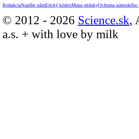
Redakcia
Napíšte nám
Etický kódex
Mapa stránky
Ochrana autorského 
© 2012 - 2026
Science.sk
,
a.s. + with love by milk