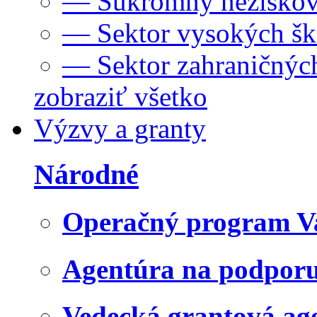
— Súkromný neziskov
— Sektor vysokých šk
— Sektor zahraničných
zobraziť všetko
Výzvy a granty
Národné
Operačný program V
Agentúra na podpor
Vedecká grantová a