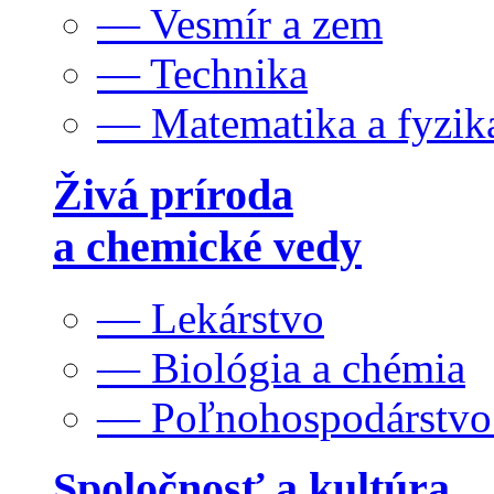
— Vesmír a zem
— Technika
— Matematika a fyzik
Živá príroda
a chemické vedy
— Lekárstvo
— Biológia a chémia
— Poľnohospodárstv
Spoločnosť a kultúra