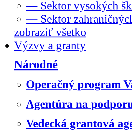
— Sektor vysokých šk
— Sektor zahraničných
zobraziť všetko
Výzvy a granty
Národné
Operačný program V
Agentúra na podpor
Vedecká grantová a