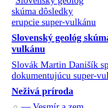
Slovenský geológ skúma
vulkánu
Slovák Martin Danišík sp
dokumentujúcu super-vulk
Neživá príroda
— Vesmír a zem