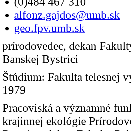
(0)484 467 310
alfonz.gajdos@umb.sk
geo.fpv.umb.sk
prírodovedec, dekan Fakul
Banskej Bystrici
Štúdium: Fakulta telesnej v
1979
Pracoviská a významné funk
krajinnej ekológie Prírod