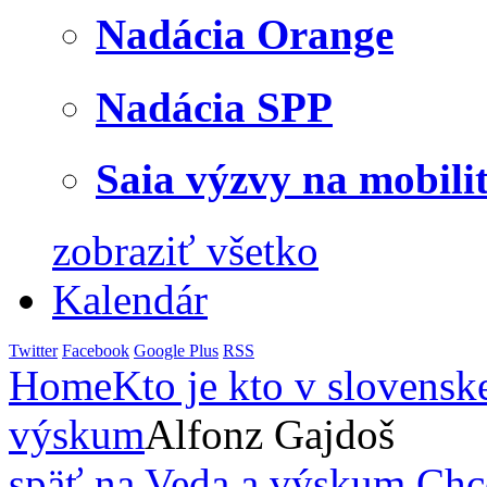
Nadácia Orange
Nadácia SPP
Saia výzvy na mobili
zobraziť všetko
Kalendár
Twitter
Facebook
Google Plus
RSS
Home
Kto je kto v slovensk
výskum
Alfonz Gajdoš
späť na Veda a výskum
Chc