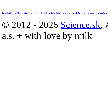
Redakcia
Napíšte nám
Etický kódex
Mapa stránky
Ochrana autorského 
© 2012 - 2026
Science.sk
,
a.s. + with love by milk