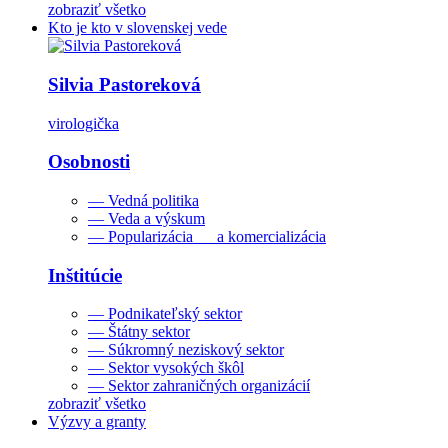
zobraziť všetko
Kto je kto v slovenskej vede
Silvia Pastoreková
virologička
Osobnosti
— Vedná politika
— Veda a výskum
— Popularizácia a komercializácia
Inštitúcie
— Podnikateľský sektor
— Štátny sektor
— Súkromný neziskový sektor
— Sektor vysokých škôl
— Sektor zahraničných organizácií
zobraziť všetko
Výzvy a granty