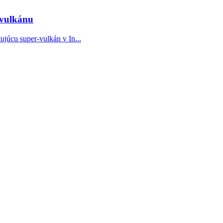
-vulkánu
júcu super-vulkán v In...