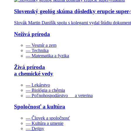
Slovenský geológ skúma dôsledky erupcie super
Slovák Martin Danišík spolu s kolegami vydal štúdiu dokumentu
Neživá príroda
— Vesmír a zem
— Technika
— Matematika a fyzika
Živá príroda
a chemické vedy
— Lekárstvo
— Biológia a chémia
— Poľnohospodárstvo a veterina
Spoločnosť a kultúra
— Človek a spoločnosť
— Kultúra a umenie
— Dejiny