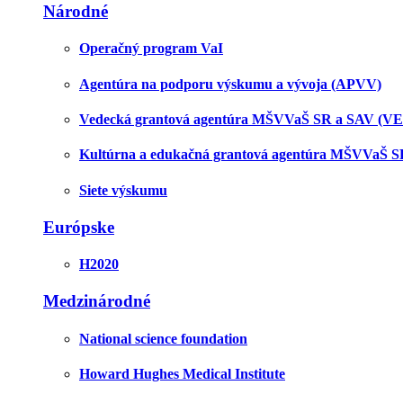
Národné
Operačný program VaI
Agentúra na podporu výskumu a vývoja (APVV)
Vedecká grantová agentúra MŠVVaŠ SR a SAV (V
Kultúrna a edukačná grantová agentúra MŠVVaŠ 
Siete výskumu
Európske
H2020
Medzinárodné
National science foundation
Howard Hughes Medical Institute