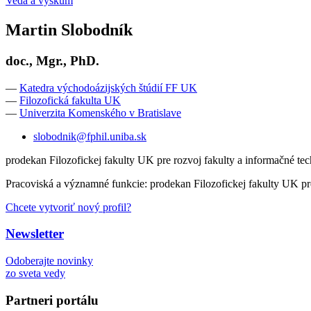
Veda a výskum
Martin Slobodník
doc., Mgr., PhD.
—
Katedra východoázijských štúdií FF UK
—
Filozofická fakulta UK
—
Univerzita Komenského v Bratislave
slobodnik@fphil.uniba.sk
prodekan Filozofickej fakulty UK pre rozvoj fakulty a informačné te
Pracoviská a významné funkcie: prodekan Filozofickej fakulty UK pre
Chcete vytvoriť nový profil?
Newsletter
Odoberajte novinky
zo sveta vedy
Partneri portálu