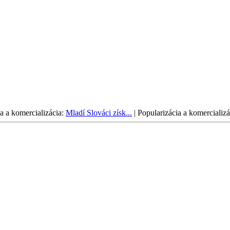
a a komercializácia:
Mladí Slováci získ...
|
Popularizácia a komercializá