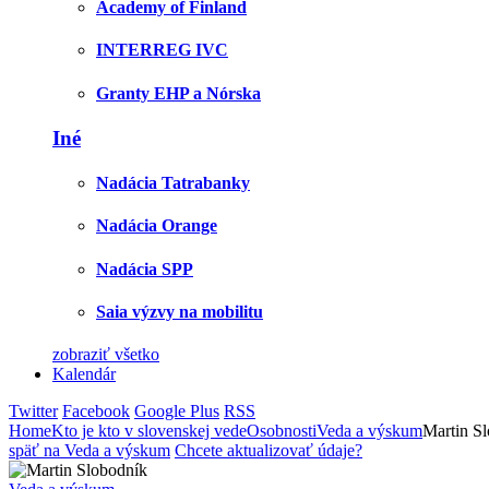
Academy of Finland
INTERREG IVC
Granty EHP a Nórska
Iné
Nadácia Tatrabanky
Nadácia Orange
Nadácia SPP
Saia výzvy na mobilitu
zobraziť všetko
Kalendár
Twitter
Facebook
Google Plus
RSS
Home
Kto je kto v slovenskej vede
Osobnosti
Veda a výskum
Martin S
späť na Veda a výskum
Chcete aktualizovať údaje?