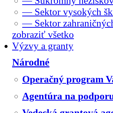
— Súkromný neziskov
— Sektor vysokých šk
— Sektor zahraničných
zobraziť všetko
Výzvy a granty
Národné
Operačný program V
Agentúra na podpor
Vedecká grantová a