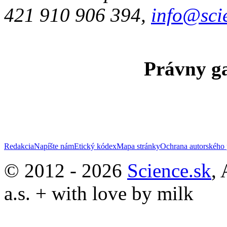
421 910 906 394,
info@sci
Právny ga
Redakcia
Napíšte nám
Etický kódex
Mapa stránky
Ochrana autorského 
© 2012 - 2026
Science.sk
,
a.s. + with love by milk