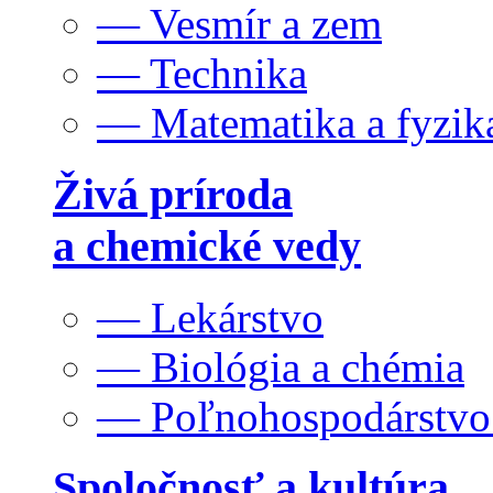
— Vesmír a zem
— Technika
— Matematika a fyzik
Živá príroda
a chemické vedy
— Lekárstvo
— Biológia a chémia
— Poľnohospodárstv
Spoločnosť a kultúra