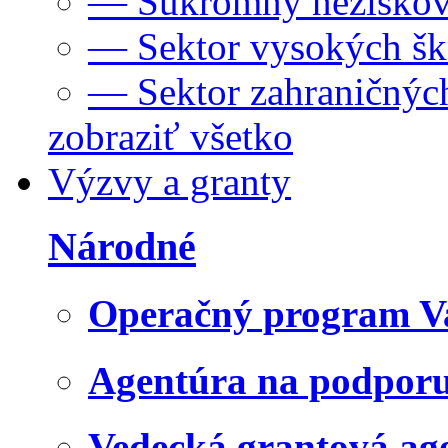
— Súkromný neziskov
— Sektor vysokých šk
— Sektor zahraničných
zobraziť všetko
Výzvy a granty
Národné
Operačný program V
Agentúra na podpor
Vedecká grantová a