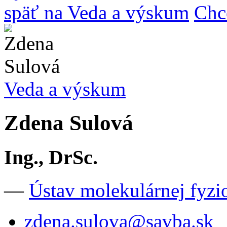
späť na Veda a výskum
Chc
Veda a výskum
Zdena Sulová
Ing., DrSc.
—
Ústav molekulárnej fyzi
zdena.sulova@savba.sk