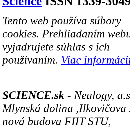
Science
ISSN 1339-304
Tento web používa súbory
cookies. Prehliadaním web
vyjadrujete súhlas s ich
používaním.
Viac informácií
SCIENCE.sk -
Neulogy, a.s
Mlynská dolina ,Ilkovičova
nová budova FIIT STU,