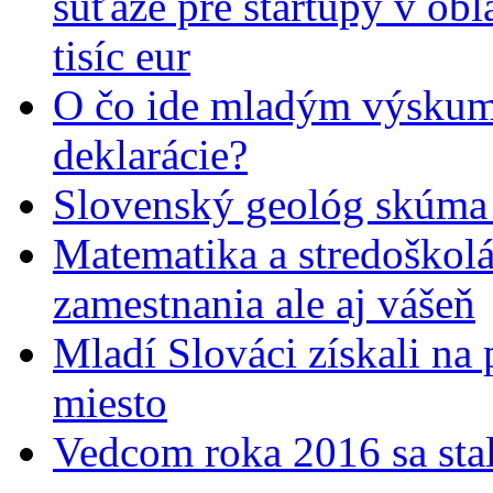
súťaže pre startupy v obl
tisíc eur
O čo ide mladým výskumn
deklarácie?
Slovenský geológ skúma 
Matematika a stredoškolác
zamestnania ale aj vášeň
Mladí Slováci získali na
miesto
Vedcom roka 2016 sa stal