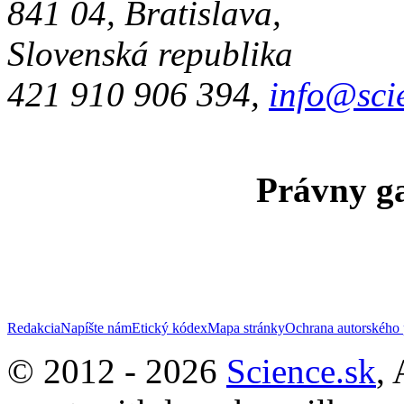
841 04, Bratislava,
Slovenská republika
421 910 906 394,
info@sci
Právny ga
Redakcia
Napíšte nám
Etický kódex
Mapa stránky
Ochrana autorského 
© 2012 - 2026
Science.sk
,