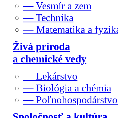
— Vesmír a zem
— Technika
— Matematika a fyzik
Živá príroda
a chemické vedy
— Lekárstvo
— Biológia a chémia
— Poľnohospodárstv
Spoločnosť a kultúra