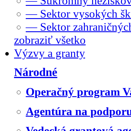
— Súkromný neziskov
— Sektor vysokých šk
— Sektor zahraničných
zobraziť všetko
Výzvy a granty
Národné
Operačný program V
Agentúra na podpor
Vedecká grantová a