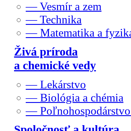
— Vesmír a zem
— Technika
— Matematika a fyzik
Živá príroda
a chemické vedy
— Lekárstvo
— Biológia a chémia
— Poľnohospodárstv
Spoločnosť a kultúra