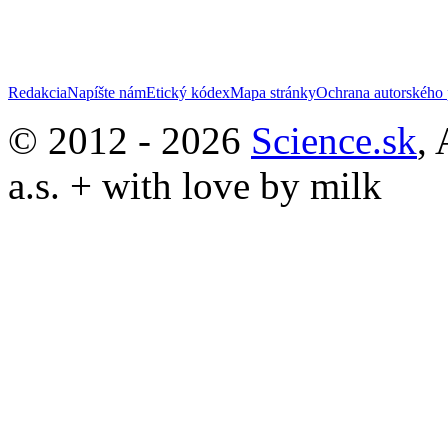
Redakcia
Napíšte nám
Etický kódex
Mapa stránky
Ochrana autorského 
© 2012 - 2026
Science.sk
,
a.s. + with love by milk