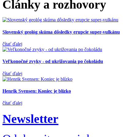
Články a rozhovory
Slovenský geológ skúma dôsledky erupcie super-vulkánu
čítať ďalej
Veľkonočné zvyky - od ukrižovania po čokoládu
čítať ďalej
Henrik Svensen: Koniec je blízko
čítať ďalej
Newsletter