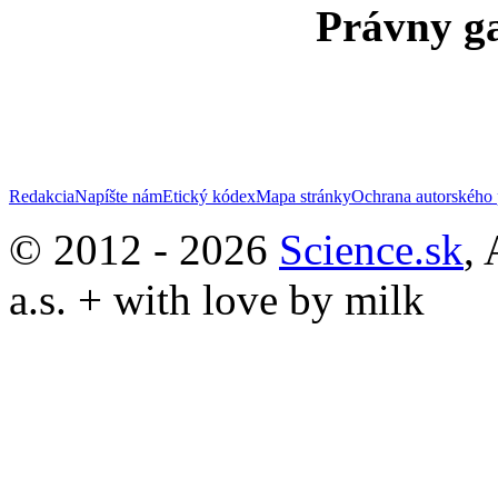
Právny ga
Redakcia
Napíšte nám
Etický kódex
Mapa stránky
Ochrana autorského 
© 2012 - 2026
Science.sk
,
a.s. + with love by milk