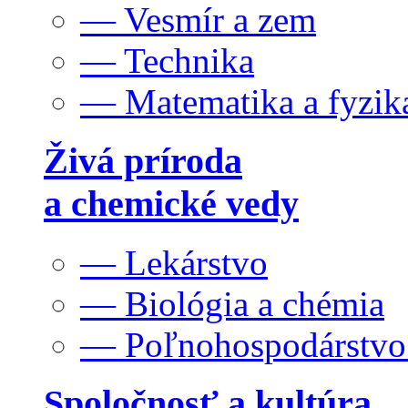
— Vesmír a zem
— Technika
— Matematika a fyzik
Živá príroda
a chemické vedy
— Lekárstvo
— Biológia a chémia
— Poľnohospodárstv
Spoločnosť a kultúra