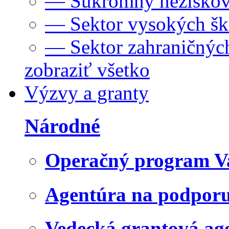
— Súkromný neziskov
— Sektor vysokých šk
— Sektor zahraničných
zobraziť všetko
Výzvy a granty
Národné
Operačný program V
Agentúra na podpor
Vedecká grantová a