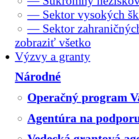
— Súkromný neziskov
— Sektor vysokých šk
— Sektor zahraničných
zobraziť všetko
Výzvy a granty
Národné
Operačný program V
Agentúra na podpor
Vedecká grantová a