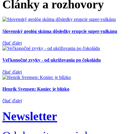
Články a rozhovory
Slovenský geológ skúma dôsledky erupcie super-vulkánu
čítať ďalej
Veľkonočné zvyky - od ukrižovania po čokoládu
čítať ďalej
Henrik Svensen: Koniec je blízko
čítať ďalej
Newsletter