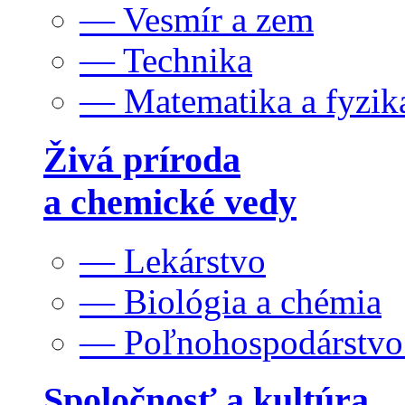
— Vesmír a zem
— Technika
— Matematika a fyzik
Živá príroda
a chemické vedy
— Lekárstvo
— Biológia a chémia
— Poľnohospodárstv
Spoločnosť a kultúra