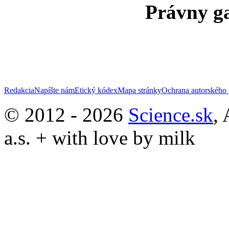
Právny ga
Redakcia
Napíšte nám
Etický kódex
Mapa stránky
Ochrana autorského 
© 2012 - 2026
Science.sk
,
a.s. + with love by milk