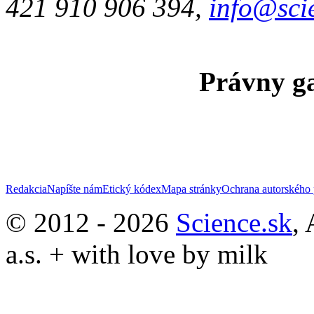
421 910 906 394,
info@sci
Právny ga
Redakcia
Napíšte nám
Etický kódex
Mapa stránky
Ochrana autorského 
© 2012 - 2026
Science.sk
,
a.s. + with love by milk