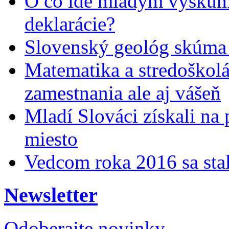
O čo ide mladým výskumn
deklarácie?
Slovenský geológ skúma 
Matematika a stredoškolác
zamestnania ale aj vášeň
Mladí Slováci získali na
miesto
Vedcom roka 2016 sa stal
Newsletter
Odoberajte novinky