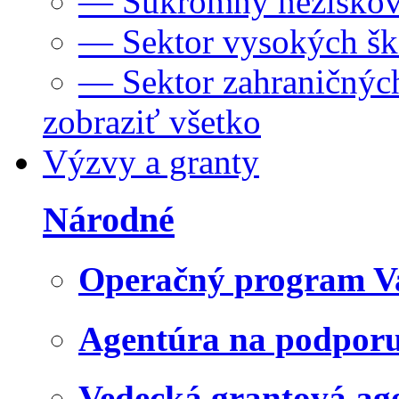
— Súkromný neziskov
— Sektor vysokých šk
— Sektor zahraničných
zobraziť všetko
Výzvy a granty
Národné
Operačný program V
Agentúra na podpor
Vedecká grantová a