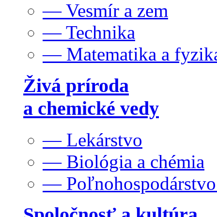
— Vesmír a zem
— Technika
— Matematika a fyzik
Živá príroda
a chemické vedy
— Lekárstvo
— Biológia a chémia
— Poľnohospodárstv
Spoločnosť a kultúra