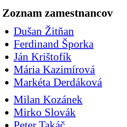
Zoznam zamestnancov
Dušan Žitňan
Ferdinand Šporka
Ján Krištofík
Mária Kazimírová
Markéta Derdáková
Milan Kozánek
Mirko Slovák
Peter Takáč