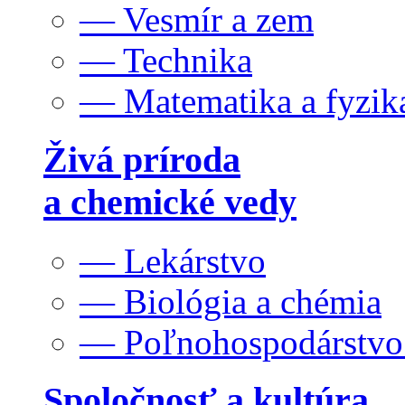
— Vesmír a zem
— Technika
— Matematika a fyzik
Živá príroda
a chemické vedy
— Lekárstvo
— Biológia a chémia
— Poľnohospodárstv
Spoločnosť a kultúra