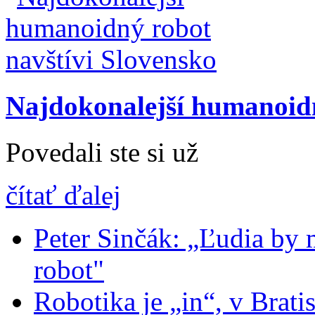
Najdokonalejší humanoidn
Povedali ste si už
čítať ďalej
Peter Sinčák: „Ľudia by m
robot"
Robotika je „in“, v Brati