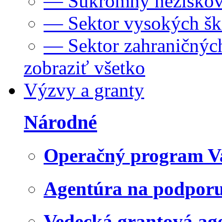
— Súkromný neziskov
— Sektor vysokých šk
— Sektor zahraničných
zobraziť všetko
Výzvy a granty
Národné
Operačný program V
Agentúra na podpor
Vedecká grantová a