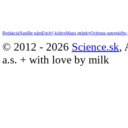
Redakcia
Napíšte nám
Etický kódex
Mapa stránky
Ochrana autorského 
© 2012 - 2026
Science.sk
,
a.s. + with love by milk