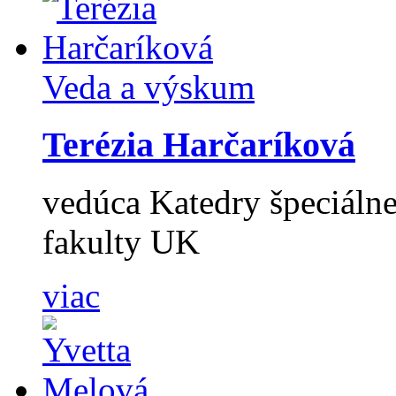
Veda a výskum
Terézia Harčaríková
vedúca Katedry špeciáln
fakulty UK
viac