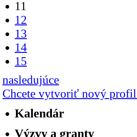
11
12
13
14
15
nasledujúce
Chcete vytvoriť nový profil
Kalendár
Výzvy a granty