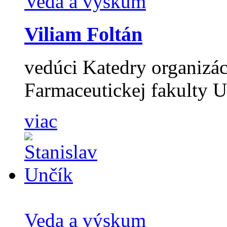
Veda a výskum
Viliam Foltán
vedúci Katedry organizác
Farmaceutickej fakulty 
viac
Veda a výskum