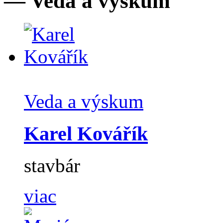
— Veda a výskum
Veda a výskum
Karel Kovářík
stavbár
viac