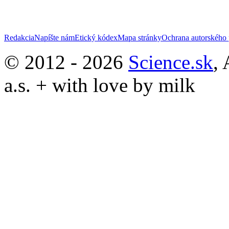
Redakcia
Napíšte nám
Etický kódex
Mapa stránky
Ochrana autorského 
© 2012 - 2026
Science.sk
,
a.s. + with love by milk