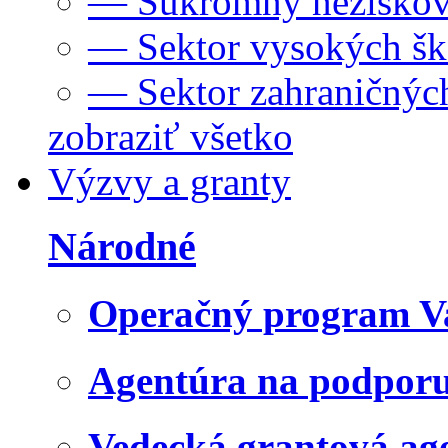
— Súkromný neziskov
— Sektor vysokých šk
— Sektor zahraničných
zobraziť všetko
Výzvy a granty
Národné
Operačný program V
Agentúra na podpor
Vedecká grantová a