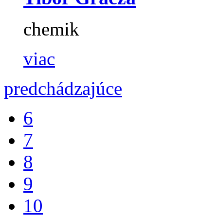
chemik
viac
predchádzajúce
6
7
8
9
10