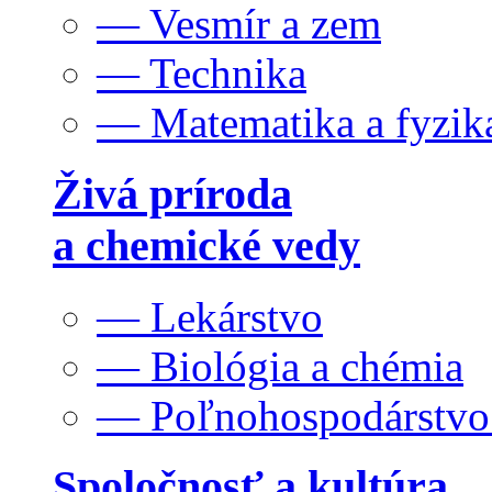
— Vesmír a zem
— Technika
— Matematika a fyzik
Živá príroda
a chemické vedy
— Lekárstvo
— Biológia a chémia
— Poľnohospodárstv
Spoločnosť a kultúra