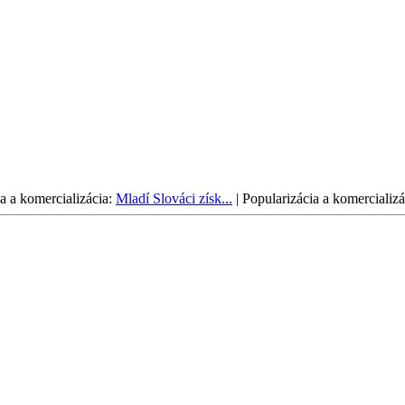
a a komercializácia:
Mladí Slováci získ...
|
Popularizácia a komercializá