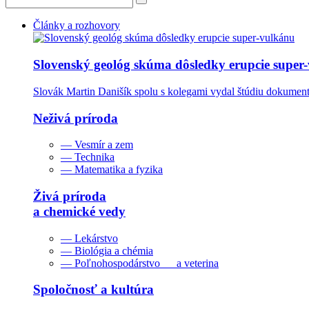
Články a rozhovory
Slovenský geológ skúma dôsledky erupcie super
Slovák Martin Danišík spolu s kolegami vydal štúdiu dokumentu
Neživá príroda
— Vesmír a zem
— Technika
— Matematika a fyzika
Živá príroda
a chemické vedy
— Lekárstvo
— Biológia a chémia
— Poľnohospodárstvo a veterina
Spoločnosť a kultúra