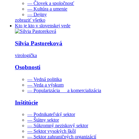
— Človek a spoločnosť
— Kultúra a umenie
— Dejiny
zobraziť všetko
Kto je kto v slovenskej vede
Silvia Pastoreková
virologička
Osobnosti
— Vedná politika
— Veda a výskum
— Popularizácia a komercializácia
Inštitúcie
— Podnikateľský sektor
— Štátny sektor
— Súkromný neziskový sektor
— Sektor vysokých škôl
— Sektor zahraničných organizácií