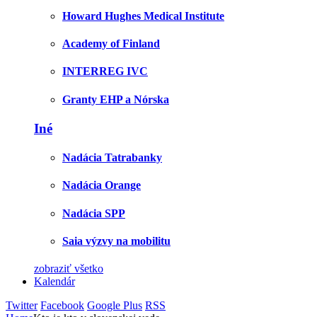
Howard Hughes Medical Institute
Academy of Finland
INTERREG IVC
Granty EHP a Nórska
Iné
Nadácia Tatrabanky
Nadácia Orange
Nadácia SPP
Saia výzvy na mobilitu
zobraziť všetko
Kalendár
Twitter
Facebook
Google Plus
RSS