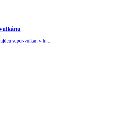
-vulkánu
júcu super-vulkán v In...