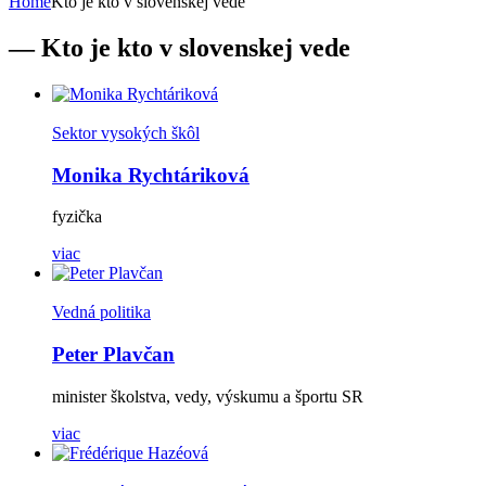
Home
Kto je kto v slovenskej vede
— Kto je kto v slovenskej vede
Sektor vysokých škôl
Monika Rychtáriková
fyzička
viac
Vedná politika
Peter Plavčan
minister školstva, vedy, výskumu a športu SR
viac