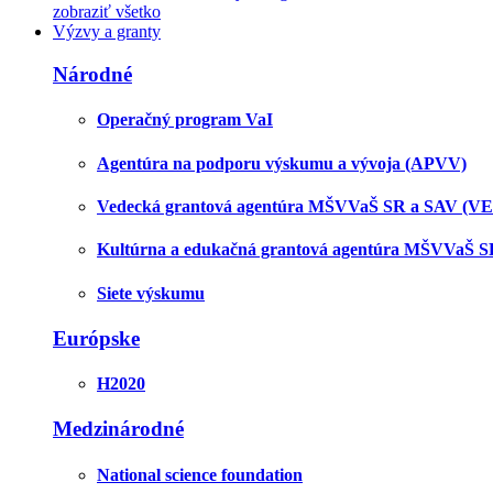
zobraziť všetko
Výzvy a granty
Národné
Operačný program VaI
Agentúra na podporu výskumu a vývoja (APVV)
Vedecká grantová agentúra MŠVVaŠ SR a SAV (V
Kultúrna a edukačná grantová agentúra MŠVVaŠ 
Siete výskumu
Európske
H2020
Medzinárodné
National science foundation