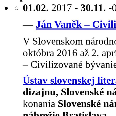
01.02.
2017 -
30.11.
-
—
Ján Vaněk – Civil
V Slovenskom národno
októbra 2016 až 2. ap
– Civilizované bývanie.
Ústav slovenskej lit
dizajnu, Slovenské 
konania
Slovenské n
nábrežie Bratislava