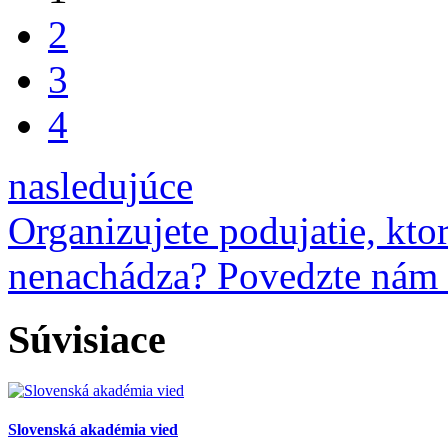
2
3
4
nasledujúce
Organizujete podujatie, kto
nenachádza? Povedzte nám
Súvisiace
Slovenská akadémia vied