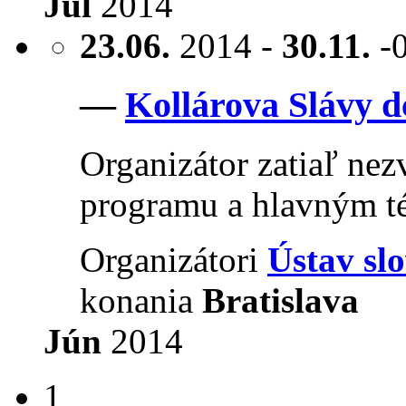
Júl
2014
23.06.
2014 -
30.11.
-
—
Kollárova Slávy d
Organizátor zatiaľ nezv
programu a hlavným té
Organizátori
Ústav sl
konania
Bratislava
Jún
2014
1