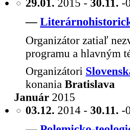
29.01.
2015 -
30.11.
-
—
Literárnohistoric
Organizátor zatiaľ nezv
programu a hlavným té
Organizátori
Slovensk
konania
Bratislava
Január
2015
03.12.
2014 -
30.11.
-
—
Polemicko-teologi