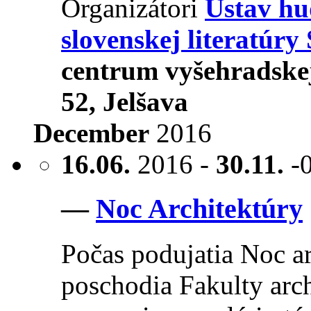
Organizátori
Ústav hu
slovenskej literatúry
centrum vyšehradskej
52, Jelšava
December
2016
16.06.
2016 -
30.11.
-
—
Noc Architektúry
Počas podujatia Noc ar
poschodia Fakulty arc