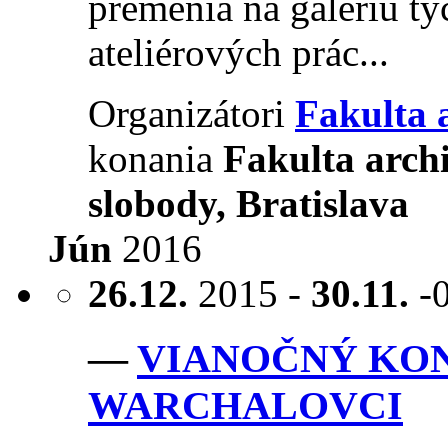
premenia na galériu tý
ateliérových prác...
Organizátori
Fakulta 
konania
Fakulta arch
slobody, Bratislava
Jún
2016
26.12.
2015 -
30.11.
-
—
VIANOČNÝ KON
WARCHALOVCI