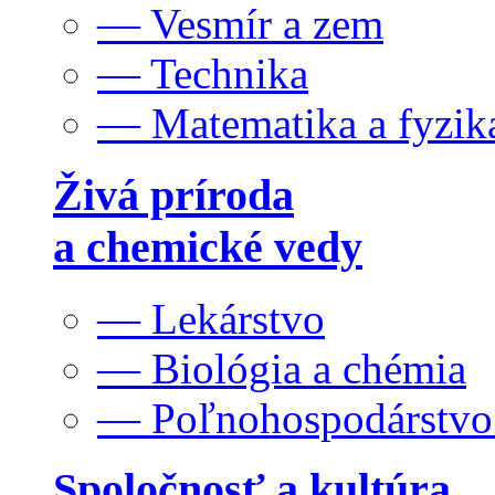
— Vesmír a zem
— Technika
— Matematika a fyzik
Živá príroda
a chemické vedy
— Lekárstvo
— Biológia a chémia
— Poľnohospodárstv
Spoločnosť a kultúra