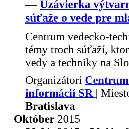
—
Uzávierka výtvarne
súťaže o vede pre m
Centrum vedecko-techn
témy troch súťaží, kto
vedy a techniky na Slo
Organizátori
Centrum 
informácií SR
| Mies
Bratislava
Október
2015