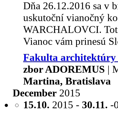
Dňa 26.12.2016 sa v b
uskutoční vianočný 
WARCHALOVCI. Toto h
Vianoc vám prinesú Sl
Fakulta architektúr
zbor ADOREMUS
| 
Martina, Bratislava
December
2015
15.10.
2015 -
30.11.
-