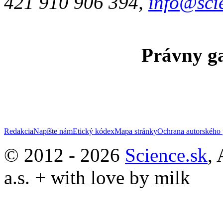
421 910 906 394,
info@sci
Právny ga
Redakcia
Napíšte nám
Etický kódex
Mapa stránky
Ochrana autorského 
© 2012 - 2026
Science.sk
,
a.s. + with love by milk