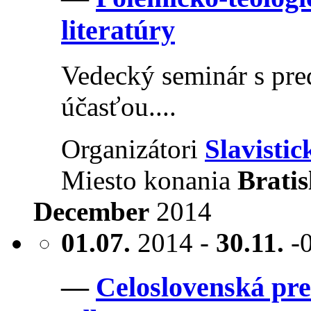
literatúry
Vedecký seminár s pr
účasťou....
Organizátori
Slavisti
Miesto konania
Bratis
December
2014
01.07.
2014 -
30.11.
-
—
Celoslovenská pr