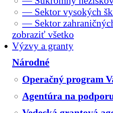
— Súkromný neziskov
— Sektor vysokých šk
— Sektor zahraničných
zobraziť všetko
Výzvy a granty
Národné
Operačný program V
Agentúra na podpor
Vedecká grantová a