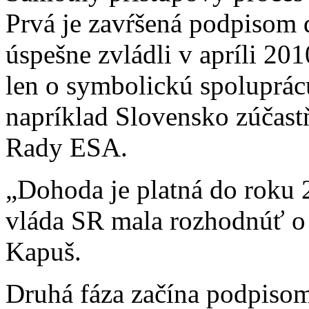
Prvá je zavŕšená podpisom 
úspešne zvládli v apríli 20
len o symbolickú spoluprá
napríklad Slovensko zúčast
Rady ESA.
„Dohoda je platná do roku 
vláda SR mala rozhodnúť o v
Kapuš.
Druhá fáza začína podpiso