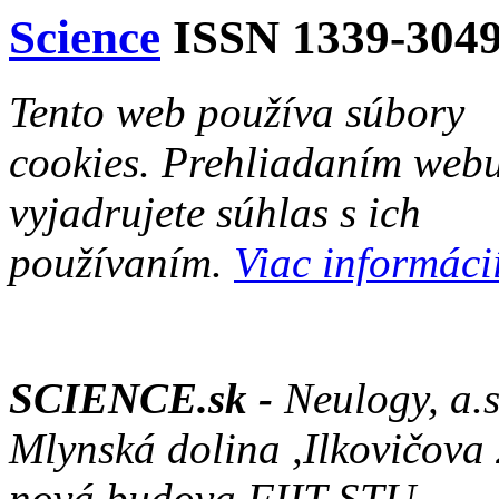
Science
ISSN 1339-304
Tento web používa súbory
cookies. Prehliadaním web
vyjadrujete súhlas s ich
používaním.
Viac informácií
SCIENCE.sk -
Neulogy, a.s
Mlynská dolina ,Ilkovičova
nová budova FIIT STU,