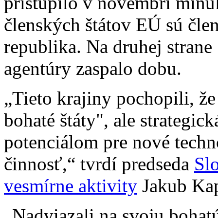
pristúpilo v novembri minu
členských štátov EÚ sú čl
republika. Na druhej strane 
agentúry zaspalo dobu.
„Tieto krajiny pochopili, ž
bohaté štáty", ale strategi
potenciálom pre nové techn
činnosť,“ tvrdí predseda
Slo
vesmírne aktivity
Jakub Ka
„Nadviazali na svoju bohat