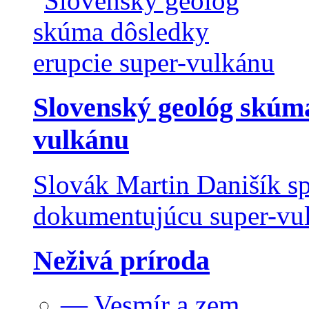
Slovenský geológ skúma
vulkánu
Slovák Martin Danišík sp
dokumentujúcu super-vulk
Neživá príroda
— Vesmír a zem