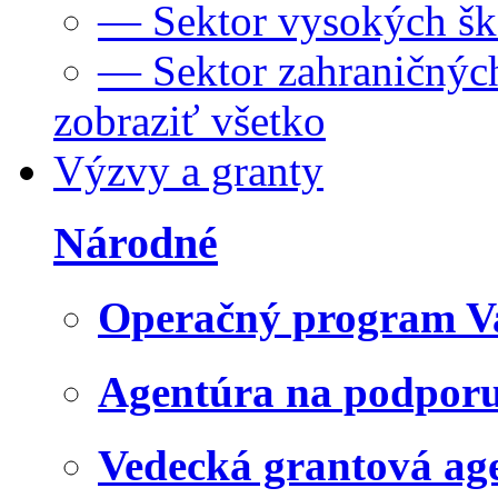
— Sektor vysokých šk
— Sektor zahraničných
zobraziť všetko
Výzvy a granty
Národné
Operačný program V
Agentúra na podpor
Vedecká grantová a