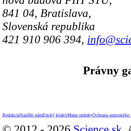
841 04, Bratislava,
Slovenská republika
421 910 906 394,
info@sci
Právny ga
Redakcia
Napíšte nám
Etický kódex
Mapa stránky
Ochrana autorského 
© 2012 - 2026
Science.sk
,