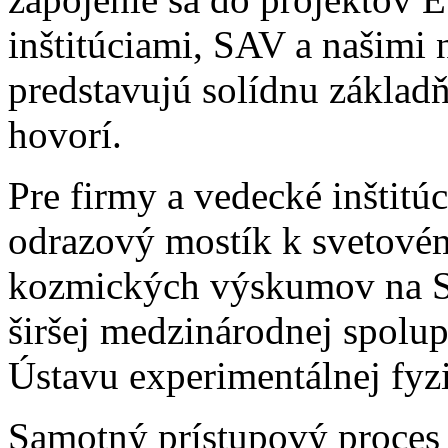
inštitúciami, SAV a našimi 
predstavujú solídnu základ
hovorí.
Pre firmy a vedecké inštit
odrazový mostík k svetov
kozmických výskumov na Sl
širšej medzinárodnej spolu
Ústavu experimentálnej fyz
Samotný prístupový proces 