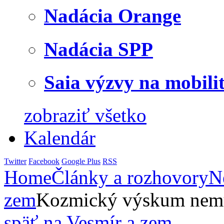
Nadácia Orange
Nadácia SPP
Saia výzvy na mobili
zobraziť všetko
Kalendár
Twitter
Facebook
Google Plus
RSS
Home
Články a rozhovory
N
zem
Kozmický výskum nemus
späť na Vesmír a zem