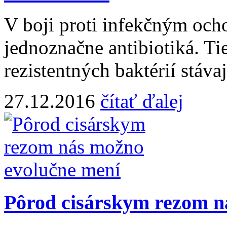
V boji proti infekčným och
jednoznačne antibiotiká. Tie
rezistentných baktérií stáv
27.12.2016
čítať ďalej
Pôrod cisárskym rezom n