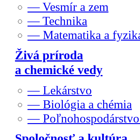
— Vesmír a zem
— Technika
— Matematika a fyzik
Živá príroda
a chemické vedy
— Lekárstvo
— Biológia a chémia
— Poľnohospodárstv
Spoločnosť a kultúra