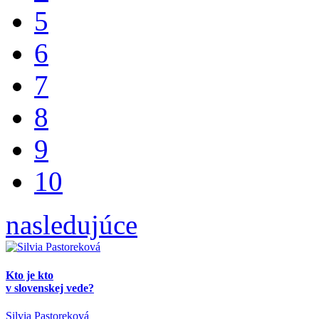
5
6
7
8
9
10
nasledujúce
Kto je kto
v slovenskej vede?
Silvia Pastoreková