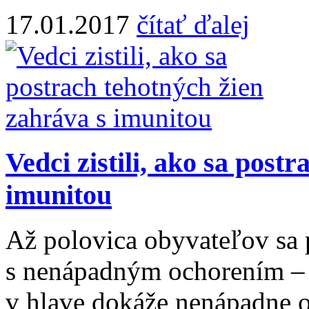
17.01.2017
čítať ďalej
Vedci zistili, ako sa post
imunitou
Až polovica obyvateľov sa 
s nenápadným ochorením – 
v hlave dokáže nenápadne o