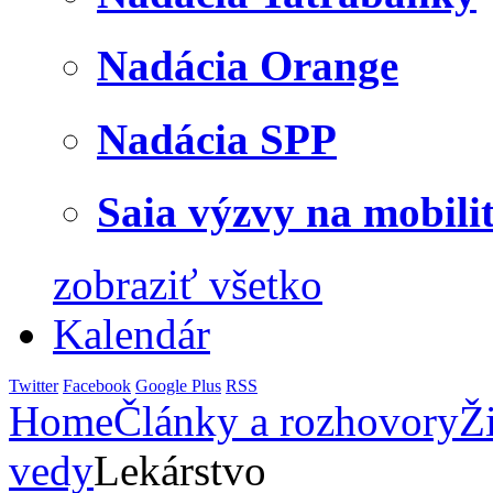
Nadácia Orange
Nadácia SPP
Saia výzvy na mobili
zobraziť všetko
Kalendár
Twitter
Facebook
Google Plus
RSS
Home
Články a rozhovory
Ž
vedy
Lekárstvo