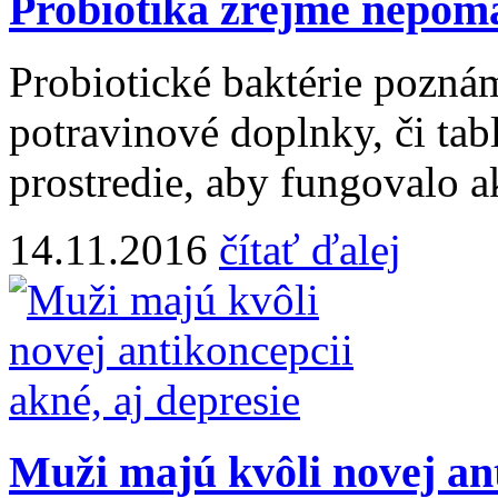
Probiotiká zrejme nepomá
Probiotické baktérie pozná
potravinové doplnky, či tab
prostredie, aby fungovalo ak
14.11.2016
čítať ďalej
Muži majú kvôli novej ant