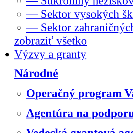
— Súkromný neziskov
— Sektor vysokých šk
— Sektor zahraničných
zobraziť všetko
Výzvy a granty
Národné
Operačný program V
Agentúra na podpor
Vedecká grantová a