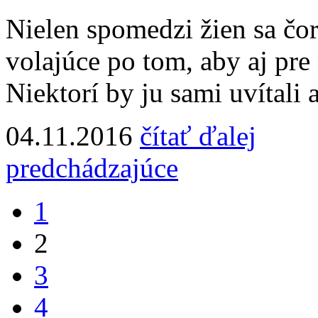
Nielen spomedzi žien sa čor
volajúce po tom, aby aj pre
Niektorí by ju sami uvítali a 
04.11.2016
čítať ďalej
predchádzajúce
1
2
3
4