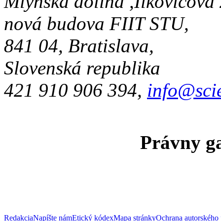
Mlynská dolina ,Ilkovičova
nová budova FIIT STU,
841 04, Bratislava,
Slovenská republika
421 910 906 394,
info@sci
Právny ga
Redakcia
Napíšte nám
Etický kódex
Mapa stránky
Ochrana autorského 